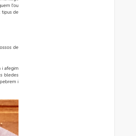
quem l'ou
t tipus de
trossos de
m i afegim
es bledes
lpebrem i