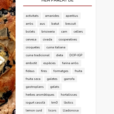
HEM PARLAT DE
activitats
amanides
aperitius
arròs
aus
batut
bescuit
bolets
brioixeria
carn
cellers
cervesa
civada
cooperatives
croquetes
cuina italiana
cuina tradicional
dieta
DOP-IGP
embotit
espècies
farina arròs
fideus
fires
formatges
fruita
fruita seca
galetes
garrofa
gastroplans
gelats
herbes aromàtiques
hortalisses
iogurt casolà
km0
làctics
lemon curd
licors
Lladonosa