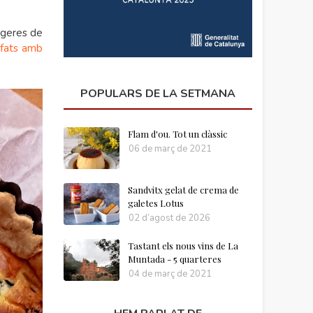
ugeres de
ofats amb
POPULARS DE LA SETMANA
Flam d'ou. Tot un clàssic
06 de març de 2021
Sandvitx gelat de crema de
galetes Lotus
02 d’agost de 2026
Tastant els nous vins de La
Muntada - 5 quarteres
04 de març de 2021