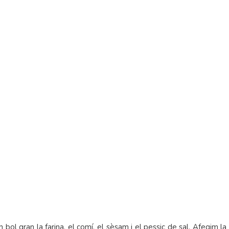
bol gran la farina, el comí, el sèsam i el pessic de sal. Afegim l