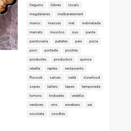
llegums
llibres
locals
magdalenes
malbaratament
marisc
masses
mel
melmelada
mercats
musclos
ous
pasta
pastisseria
patates
peix
pizza
porc
portada
postres
productes
productors
quinoa
ratafia
reptes
restaurants
Rocook
salses
seità
slowfood
sopes
tallers
tapes
temporada
torrons
trobades
vedella
verdures
vins
winebars
xai
xocolata
zoodles