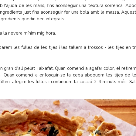
mb l'ajuda de les mans, fins aconseguir una textura sorrenca. Abo
 ingredients just fins aconseguir fer una bola amb la massa. Aques
ingredients quedin ben integrats.
 a la nevera mínim mig hora.
arem les fulles de les tijes i les tallem a trossos - les tijes en 
un gran d'all pelat i aixafat. Quan comenci a agafar color, el retire
jà. Quan comenci a enfosquir-se la ceba aboquem les tijes de l
 últim, afegim les fulles i continuem la cocció 3-4 minuts més. Sa