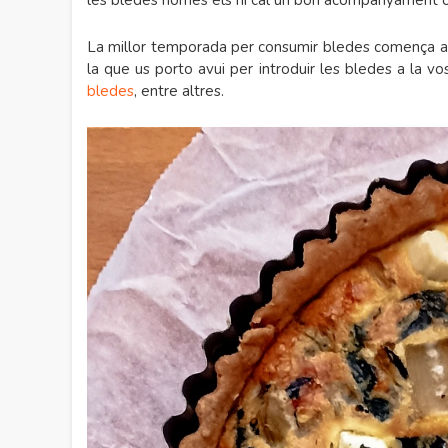
les bledes només els hi cal un bon acompanyament o d
La millor temporada per consumir bledes comença ara
la que us porto avui per introduir les bledes a la v
bledes
, entre altres.