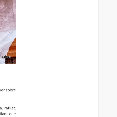
per sobre
 ratllat.
ilant que