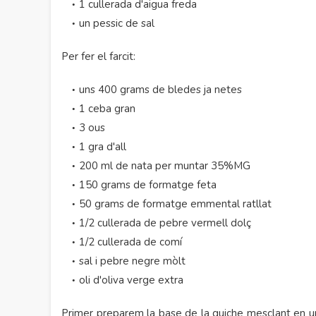
1 cullerada d'aigua freda
un pessic de sal
Per fer el farcit:
uns 400 grams de bledes ja netes
1 ceba gran
3 ous
1 gra d'all
200 ml de nata per muntar 35%MG
150 grams de formatge feta
50 grams de formatge emmental ratllat
1/2 cullerada de pebre vermell dolç
1/2 cullerada de comí
sal i pebre negre mòlt
oli d'oliva verge extra
Primer preparem la base de la quiche mesclant en un 