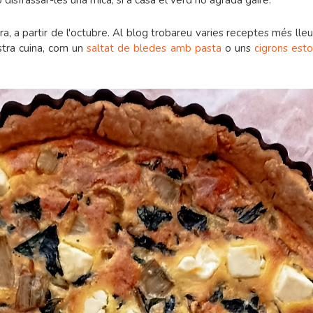
isfrassar-les una mica, si a casa el verd no agrada gaire.
, a partir de l'octubre. Al blog trobareu varies receptes més lle
ostra cuina, com un
saltat de bledes amb pasta
o uns
cigrons est