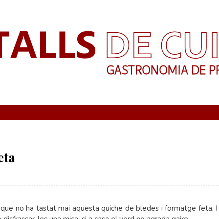
eta
 que no ha tastat mai aquesta quiche de bledes i formatge feta. I