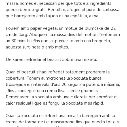
massa, només el necessari per que tots els ingredients
quedin ben integrats. Per últim, afegim el puré de carbassa
que barrejarem amb l'ajuda d'una espàtula, a ma.
Folrem amb paper vegetal un motlle de plumcake de 22
cm de llarg. Aboquem la massa dins del motlle i l'enfornem
un 30 minuts i fins que, al punxar-lo amb una broqueta,
aquesta surti neta o amb molles.
Deixarem refredar el bescuit sobre una reixeta.
Quan el bescuit s'hagi refredat totalment preparem la
cobertura. Fonem al microones la xocolata blanca
trossejada en intervals d'uns 20 segons a potència màxima,
i fins aconseguir una crema llisa i sense grumolls.
Remenarem la xocolata amb una cullereta per aprofitar el
calor residual i que es fongui la xocolata més ràpid.
Quan la xocolata es refredi una mica, la barregem amb la
crema de formatge i el mascarpone fins que quedin tot els