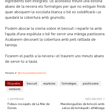
ingredients ben integrats. Us aconsello treure una estona
abans de la nevera els formatges per que no estiguin freds
quan aboquem la xocolata blanca o bé es solidificarà i us
quedarà la cobertura amb grumolls.
Podem abocar la crema sobre el bescuit i repartir-la amb
l'ajuda d'una espàtula o bé fer servir una màniga pastissera.
Acabarem decorant la cobertura amb pell ratllada de
taronja.
Ficarem el pastís a la nevera i el traurem uns minuts abans
de servir-lo a taula.
Recepta d'
@estoypilladaconeldulce
Etiquetes
bescuit
espècies
formatges
pastisseria
verdures
ANTERIOR
MÉS RECENT
Fideus rossejats de La Mar de
Mandonguilles de bròcoli amb
Dones
salsa de tomàquet i alfàbrega