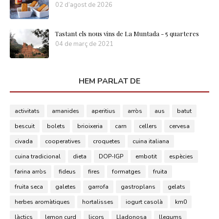
02 d’agost de 2026
Tastant els nous vins de La Muntada - 5 quarteres
04 de març de 2021
HEM PARLAT DE
activitats
amanides
aperitius
arròs
aus
batut
bescuit
bolets
brioixeria
carn
cellers
cervesa
civada
cooperatives
croquetes
cuina italiana
cuina tradicional
dieta
DOP-IGP
embotit
espècies
farina arròs
fideus
fires
formatges
fruita
fruita seca
galetes
garrofa
gastroplans
gelats
herbes aromàtiques
hortalisses
iogurt casolà
km0
làctics
lemon curd
licors
Lladonosa
llegums