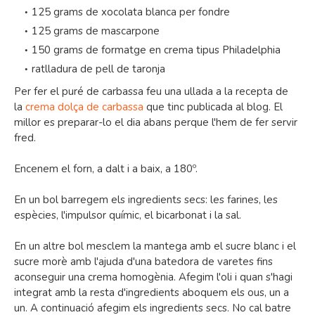
125 grams de xocolata blanca per fondre
125 grams de mascarpone
150 grams de formatge en crema tipus Philadelphia
ratlladura de pell de taronja
Per fer el puré de carbassa feu una ullada a la recepta de
la
crema dolça de carbassa
que tinc publicada al blog. El
millor es preparar-lo el dia abans perque l'hem de fer servir
fred.
Encenem el forn, a dalt i a baix, a 180º.
En un bol barregem els ingredients secs: les farines, les
espècies, l'impulsor químic, el bicarbonat i la sal.
En un altre bol mesclem la mantega amb el sucre blanc i el
sucre morè amb l'ajuda d'una batedora de varetes fins
aconseguir una crema homogènia. Afegim l'oli i quan s'hagi
integrat amb la resta d'ingredients aboquem els ous, un a
un. A continuació afegim els ingredients secs. No cal batre