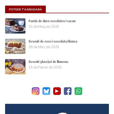
POTSER T'AGRADARÀ
Pastís de dues xocolates i cacau
01 de Maig de 2026
Bescuit de coco i xocolata blanca
08 de Març de 2026
Bescuit glacejat de llimona
15 de Febrer de 2026