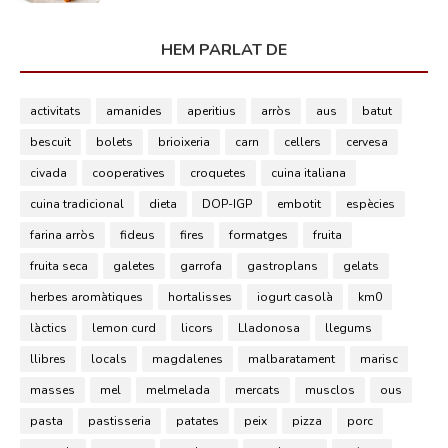
HEM PARLAT DE
activitats
amanides
aperitius
arròs
aus
batut
bescuit
bolets
brioixeria
carn
cellers
cervesa
civada
cooperatives
croquetes
cuina italiana
cuina tradicional
dieta
DOP-IGP
embotit
espècies
farina arròs
fideus
fires
formatges
fruita
fruita seca
galetes
garrofa
gastroplans
gelats
herbes aromàtiques
hortalisses
iogurt casolà
km0
làctics
lemon curd
licors
Lladonosa
llegums
llibres
locals
magdalenes
malbaratament
marisc
masses
mel
melmelada
mercats
musclos
ous
pasta
pastisseria
patates
peix
pizza
porc