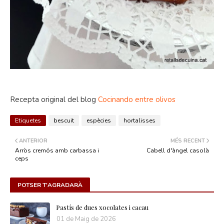
Recepta original del blog
Cocinando entre olivos
Etiquetes
bescuit
espècies
hortalisses
ANTERIOR
MÉS RECENT
Arròs cremós amb carbassa i
Cabell d'àngel casolà
ceps
POTSER T'AGRADARÀ
Pastís de dues xocolates i cacau
01 de Maig de 2026