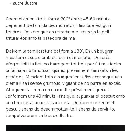
sucre llustre
Coem els moniato al forn a 200º entre 45-60 minuts,
depenent de la mida del moniatos, i fins que estiguin
tendres. Deixem que es refredin per treure'ls la pell i
triturar-los amb la batedora de ma.
Deixem la temperatura del forn a 180º. En un bol gran
mesclem el sucre amb els ous i el moniato. Després
afegim l'oli i la llet, ho barregem tot bé, i per últim, afegim
la farina amb l'impulsor químic, prèviament tamisats, i les
espècies. Mesclem tots els ingredients fins aconseguir una
crema llisa i sense grumolls, vigilant de no batre en excés.
Aboquem la crema en un motlle prèviament greixat i
l'enfornem uns 40 minuts i fins que, al punxar el bescuit amb
una broqueta, aquesta surti neta. Deixarem refredar el
bescuit abans de desemmotllar-lo, i abans de servir-lo,
l'empolvorarem amb sucre llustre.