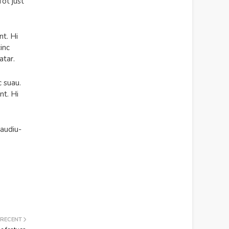
Tot just
nt. Hi
inc
atar.
c suau.
nt. Hi
Gaudiu-
 RECENT