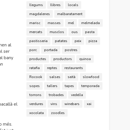
llegums
llibres
locals
magdalenes
malbaratament
marisc
masses
mel
melmelada
mercats
musclos
ous
pasta
pastisseria
patates
peix
pizza
nen al
porc
portada
postres
l ser
al bany
productes
productors
quinoa
an
ratafia
reptes
restaurants
Rocook
salses
seità
slowfood
sopes
tallers
tapes
temporada
torrons
trobades
vedella
bacallà el
verdures
vins
winebars
xai
xocolata
zoodles
no més.