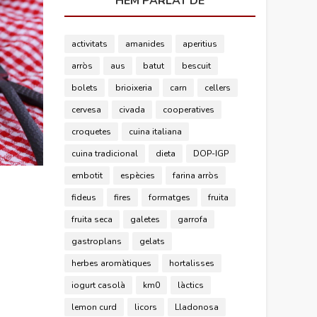
HEM PARLAT DE
activitats
amanides
aperitius
arròs
aus
batut
bescuit
bolets
brioixeria
carn
cellers
cervesa
civada
cooperatives
croquetes
cuina italiana
cuina tradicional
dieta
DOP-IGP
embotit
espècies
farina arròs
fideus
fires
formatges
fruita
fruita seca
galetes
garrofa
gastroplans
gelats
herbes aromàtiques
hortalisses
iogurt casolà
km0
làctics
lemon curd
licors
Lladonosa