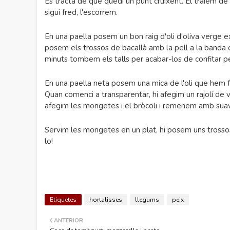
Es tracta de que quedi un punt cruixent. El traiem de 
sigui fred, l'escorrem.
En una paella posem un bon raig d'oli d'oliva verge e
posem els trossos de bacallà amb la pell a la banda d
minuts tombem els talls per acabar-los de confitar per
En una paella neta posem una mica de l'oli que hem fe
Quan comenci a transparentar, hi afegim un rajolí de 
afegim les mongetes i el bròcoli i remenem amb suavi
Servim les mongetes en un plat, hi posem uns trosso
lo!
Etiquetes
hortalisses
llegums
peix
ANTERIOR