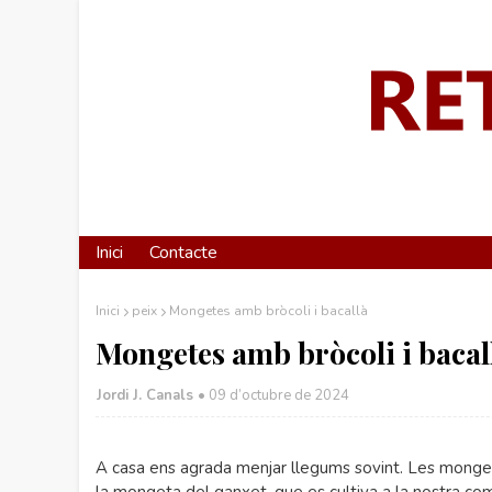
Inici
Contacte
Inici
peix
Mongetes amb bròcoli i bacallà
Mongetes amb bròcoli i bacal
Jordi J. Canals
•
09 d’octubre de 2024
A casa ens agrada menjar llegums sovint. Les monge