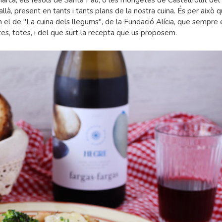
arca, els fesols de Santa Pau, o les mongetes de Castellfollit del
à, present en tants i tants plans de la nostra cuina. És per això 
 el de "La cuina dels llegums", de la Fundació Alícia, que sempre
s, totes, i del que surt la recepta que us proposem.