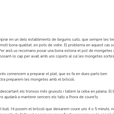
prar en un dels establiments de llegums cuits, que sempre les te
lt bona qualitat, en pots de vidre. El problema en aquest cas so
 Per això us recomano posar una bona estona el pot de mongetes 
 i posant-lo cap per avall amb uns copets al cul les mongetes sortir
sprés comencem a preparar el plat, que es fa en dues parts ben
'altra preparem les mongetes amb el bròcoli.
descartant els tronxos més gruixuts i tallem la ceba en juliana. El 
ens ajudarà a mantenir sencers els talls a l'hora de coure'ls.
l bull. Hi posem el bròcoli que deixarem coure uns 4 o 5 minuts, 