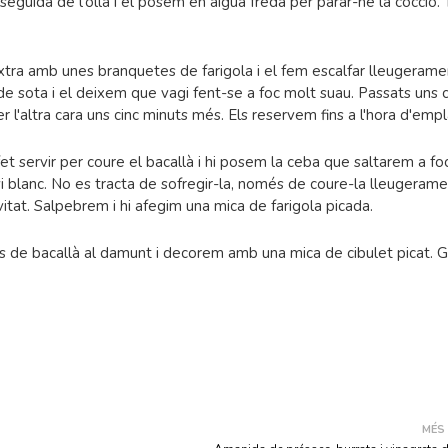
seguida de l'olla i el posem en aigua freda per parar-ne la cocció. 
xtra amb unes branquetes de farigola i el fem escalfar lleugerame
e sota i el deixem que vagi fent-se a foc molt suau. Passats uns c
 l'altra cara uns cinc minuts més. Els reservem fins a l'hora d'empl
t servir per coure el bacallà i hi posem la ceba que saltarem a fo
vi blanc. No es tracta de sofregir-la, només de coure-la lleugerame
tat. Salpebrem i hi afegim una mica de farigola picada.
s de bacallà al damunt i decorem amb una mica de cibulet picat. 
MÉS