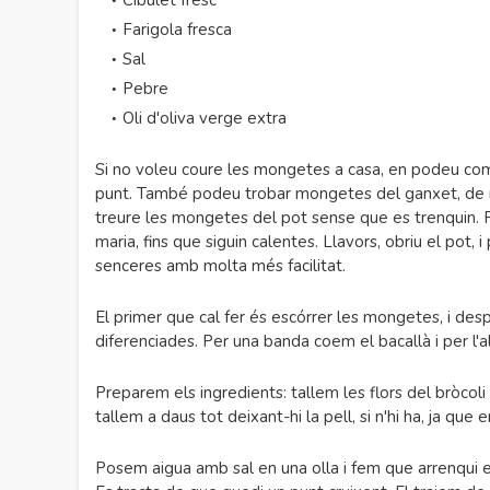
Cibulet fresc
Farigola fresca
Sal
Pebre
Oli d'oliva verge extra
Si no voleu coure les mongetes a casa, en podeu com
punt. També podeu trobar mongetes del ganxet, de mo
treure les mongetes del pot sense que es trenquin.
maria, fins que siguin calentes. Llavors, obriu el pot,
senceres amb molta més facilitat.
El primer que cal fer és escórrer les mongetes, i de
diferenciades. Per una banda coem el bacallà i per l
Preparem els ingredients: tallem les flors del bròcoli 
tallem a daus tot deixant-hi la pell, si n'hi ha, ja que 
Posem aigua amb sal en una olla i fem que arrenqui e