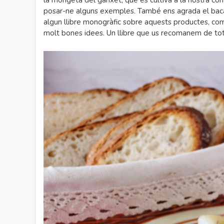
la mongeta del ganxet, que es cultiva a la nostra com
posar-ne alguns exemples. També ens agrada el bacall
algun llibre monogràfic sobre aquests productes, com
molt bones idees. Un llibre que us recomanem de tote