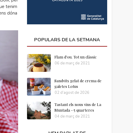
 Boix, per
que tenim
 ens dóna
POPULARS DE LA SETMANA
Flam d'ou. Tot un clàssic
06 de març de 2021
Sandvitx gelat de crema de
galetes Lotus
02 d’agost de 2026
Tastant els nous vins de La
Muntada - 5 quarteres
04 de març de 2021