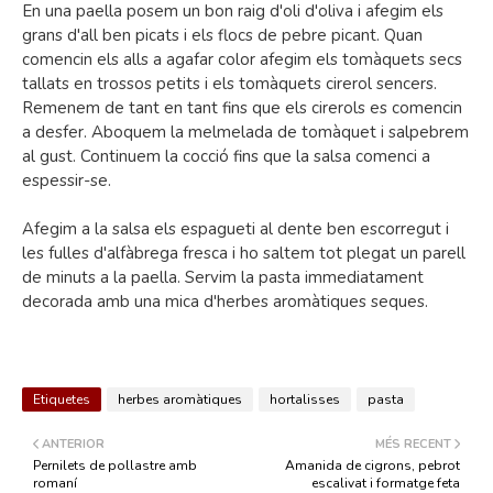
En una paella posem un bon raig d'oli d'oliva i afegim els
grans d'all ben picats i els flocs de pebre picant. Quan
comencin els alls a agafar color afegim els tomàquets secs
tallats en trossos petits i els tomàquets cirerol sencers.
Remenem de tant en tant fins que els cirerols es comencin
a desfer. Aboquem la melmelada de tomàquet i salpebrem
al gust. Continuem la cocció fins que la salsa comenci a
espessir-se.
Afegim a la salsa els espagueti al dente ben escorregut i
les fulles d'alfàbrega fresca i ho saltem tot plegat un parell
de minuts a la paella. Servim la pasta immediatament
decorada amb una mica d'herbes aromàtiques seques.
Etiquetes
herbes aromàtiques
hortalisses
pasta
ANTERIOR
MÉS RECENT
Pernilets de pollastre amb
Amanida de cigrons, pebrot
romaní
escalivat i formatge feta