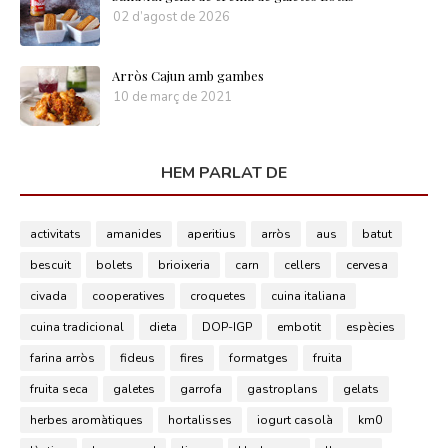
02 d’agost de 2026
Arròs Cajun amb gambes
10 de març de 2021
HEM PARLAT DE
activitats
amanides
aperitius
arròs
aus
batut
bescuit
bolets
brioixeria
carn
cellers
cervesa
civada
cooperatives
croquetes
cuina italiana
cuina tradicional
dieta
DOP-IGP
embotit
espècies
farina arròs
fideus
fires
formatges
fruita
fruita seca
galetes
garrofa
gastroplans
gelats
herbes aromàtiques
hortalisses
iogurt casolà
km0