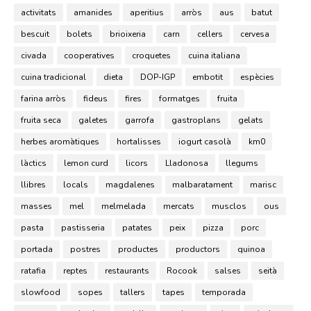
activitats
amanides
aperitius
arròs
aus
batut
bescuit
bolets
brioixeria
carn
cellers
cervesa
civada
cooperatives
croquetes
cuina italiana
cuina tradicional
dieta
DOP-IGP
embotit
espècies
farina arròs
fideus
fires
formatges
fruita
fruita seca
galetes
garrofa
gastroplans
gelats
herbes aromàtiques
hortalisses
iogurt casolà
km0
làctics
lemon curd
licors
Lladonosa
llegums
llibres
locals
magdalenes
malbaratament
marisc
masses
mel
melmelada
mercats
musclos
ous
pasta
pastisseria
patates
peix
pizza
porc
portada
postres
productes
productors
quinoa
ratafia
reptes
restaurants
Rocook
salses
seità
slowfood
sopes
tallers
tapes
temporada