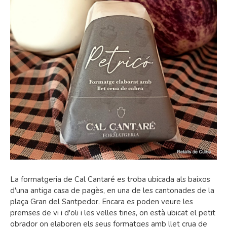
La formatgeria de Cal Cantaré es troba ubicada als baixos
d'una antiga casa de pagès, en una de les cantonades de la
plaça Gran del Santpedor. Encara es poden veure les
premses de vi i d'oli i les velles tines, on està ubicat el petit
obrador on elaboren els seus formatges amb llet crua de