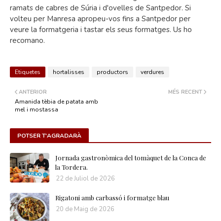
ramats de cabres de Súria i d'ovelles de Santpedor. Si
volteu per Manresa apropeu-vos fins a Santpedor per
veure la formatgeria i tastar els seus formatges. Us ho
recomano.
Etiquetes
hortalisses
productors
verdures
ANTERIOR
MÉS RECENT
Amanida tèbia de patata amb
mel i mostassa
POTSER T'AGRADARÀ
Jornada gastronòmica del tomàquet de la Conca de
la Tordera.
22 de Juliol de 2026
Rigatoni amb carbassó i formatge blau
20 de Maig de 2026