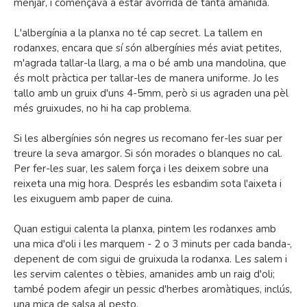
menjar, i començava a estar avorrida de tanta amanida.
L'albergínia a la planxa no té cap secret. La tallem en
rodanxes, encara que sí són albergínies més aviat petites,
m'agrada tallar-la llarg, a ma o bé amb una mandolina, que
és molt pràctica per tallar-les de manera uniforme. Jo les
tallo amb un gruix d'uns 4-5mm, però si us agraden una pèl
més gruixudes, no hi ha cap problema.
Si les albergínies són negres us recomano fer-les suar per
treure la seva amargor. Si són morades o blanques no cal.
Per fer-les suar, les salem força i les deixem sobre una
reixeta una mig hora. Després les esbandim sota l'aixeta i
les eixuguem amb paper de cuina.
Quan estigui calenta la planxa, pintem les rodanxes amb
una mica d'oli i les marquem - 2 o 3 minuts per cada banda-,
depenent de com sigui de gruixuda la rodanxa. Les salem i
les servim calentes o tèbies, amanides amb un raig d'oli;
també podem afegir un pessic d'herbes aromàtiques, inclús,
una mica de salsa al pesto.