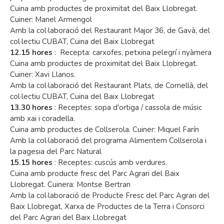
Cuina amb productes de proximitat del Baix Llobregat.
Cuiner: Manel Armengol
Amb la col·laboració del Restaurant Major 36, de Gavà, del
col·lectiu CUBAT, Cuina del Baix Llobregat
12.15 hores
: Recepta: carxofes, petxina pelegrí i nyàmera
Cuina amb productes de proximitat del Baix Llobregat.
Cuiner: Xavi Llanos.
Amb la col·laboració del Restaurant Plats, de Cornellà, del
col·lectiu CUBAT, Cuina del Baix Llobregat
13.30 hores
: Receptes: sopa d'ortiga / cassola de músic
amb xai i coradella.
Cuina amb productes de Collserola. Cuiner: Miquel Farín
Amb la col·laboració del programa Alimentem Collserola i
la pagesia del Parc Natural
15.15 hores
: Receptes: cuscús amb verdures.
Cuina amb producte fresc del Parc Agrari del Baix
Llobregat. Cuinera: Montse Bertran
Amb la col·laboració de Producte Fresc del Parc Agrari del
Baix Llobregat, Xarxa de Productes de la Terra i Consorci
del Parc Agrari del Baix Llobregat