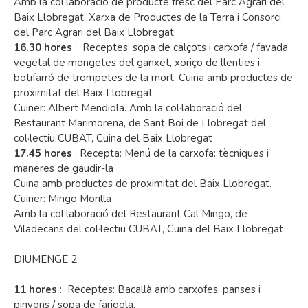
Amb la col·laboració de producte fresc del Parc Agrari del
Baix Llobregat, Xarxa de Productes de la Terra i Consorci
del Parc Agrari del Baix Llobregat
16.30 hores
: Receptes: sopa de calçots i carxofa / favada
vegetal de mongetes del ganxet, xoriço de llenties i
botifarró de trompetes de la mort. Cuina amb productes de
proximitat del Baix Llobregat
Cuiner: Albert Mendiola. Amb la col·laboració del
Restaurant Marimorena, de Sant Boi de Llobregat del
col·lectiu CUBAT, Cuina del Baix Llobregat
17.45 hores
: Recepta: Menú de la carxofa: tècniques i
maneres de gaudir-la
Cuina amb productes de proximitat del Baix Llobregat.
Cuiner: Mingo Morilla
Amb la col·laboració del Restaurant Cal Mingo, de
Viladecans del col·lectiu CUBAT, Cuina del Baix Llobregat
DIUMENGE 2
11 hores
: Receptes: Bacallà amb carxofes, panses i
pinyons / sopa de farigola.