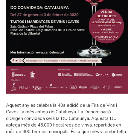
Aquest any es celebra la 40a edició de la Fira de Vins i
Caves, la més antiga de Catalunya. La Denominació
d'Origen convidada serà la DO Catalunya. Aquesta DO
aplega més de 43.000 hectàrees de vinya, repartides en
més de 400 termes municipals. És la que més vi embotella