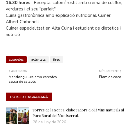
16.30 hores
: Recepta: colomí rostit amb crema de coliflor,
verdures i el seu "parfait".
Cuina gastronòmica amb explicació nutricional. Cuiner:
Albert Carbonell
Cuiner especialitzat en Alta Cuina i estudiant de dietètica i
nutrició
Etiquetes
activitats
fires
ANTERIOR
MÉS RECENT
Mandonguilles amb carxofes i
Flam de coco
salsa de calçots
POTSER T'AGRADARÀ
Torres de la Serra, elaboradors d'oli i vins naturals al
Parc Rural del Montserrat
28 de Juny de 2026