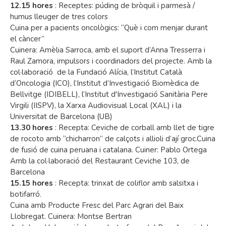
12.15 hores
: Receptes: púding de bròquil i parmesà /
humus lleuger de tres colors
Cuina per a pacients oncològics: “Què i com menjar durant
el càncer”
Cuinera: Amèlia Sarroca, amb el suport d’Anna Tresserra i
Raul Zamora, impulsors i coordinadors del projecte. Amb la
col·laboració de la Fundació Alícia, l’Institut Català
d’Oncologia (ICO), l’Institut d’Investigació Biomèdica de
Bellvitge (IDIBELL), l’Institut d'Investigació Sanitària Pere
Virgili (IISPV), la Xarxa Audiovisual Local (XAL) i la
Universitat de Barcelona (UB)
13.30 hores
: Recepta: Ceviche de corball amb llet de tigre
de rocoto amb “chicharron” de calçots i allioli d’ají groc.Cuina
de fusió de cuina peruana i catalana. Cuiner: Pablo Ortega
Amb la col·laboració del Restaurant Ceviche 103, de
Barcelona
15.15 hores
: Recepta: trinxat de coliflor amb salsitxa i
botifarró.
Cuina amb Producte Fresc del Parc Agrari del Baix
Llobregat. Cuinera: Montse Bertran