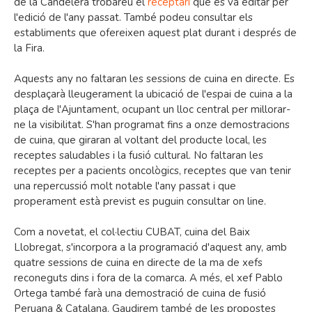
de la Candelera trobareu el
receptari
que es va editar per
l'edició de l'any passat. També podeu consultar els
establiments que ofereixen aquest plat durant i després de
la Fira.
Aquests any no faltaran les sessions de cuina en directe. Es
desplaçarà lleugerament la ubicació de l'espai de cuina a la
plaça de l'Ajuntament, ocupant un lloc central per millorar-
ne la visibilitat. S'han programat fins a onze demostracions
de cuina, que giraran al voltant del producte local, les
receptes saludables i la fusió cultural. No faltaran les
receptes per a pacients oncològics, receptes que van tenir
una repercussió molt notable l'any passat i que
properament està previst es puguin consultar on line.
Com a novetat, el col·lectiu CUBAT, cuina del Baix
Llobregat, s'incorpora a la programació d'aquest any, amb
quatre sessions de cuina en directe de la ma de xefs
reconeguts dins i fora de la comarca. A més, el xef Pablo
Ortega també farà una demostració de cuina de fusió
Peruana & Catalana. Gaudirem també de les propostes