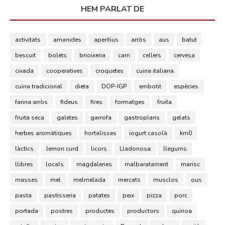
HEM PARLAT DE
activitats
amanides
aperitius
arròs
aus
batut
bescuit
bolets
brioixeria
carn
cellers
cervesa
civada
cooperatives
croquetes
cuina italiana
cuina tradicional
dieta
DOP-IGP
embotit
espècies
farina arròs
fideus
fires
formatges
fruita
fruita seca
galetes
garrofa
gastroplans
gelats
herbes aromàtiques
hortalisses
iogurt casolà
km0
làctics
lemon curd
licors
Lladonosa
llegums
llibres
locals
magdalenes
malbaratament
marisc
masses
mel
melmelada
mercats
musclos
ous
pasta
pastisseria
patates
peix
pizza
porc
portada
postres
productes
productors
quinoa