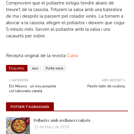
Comprovem que el pollastre estigui tendre abans de
treure'l de la cassola. Triturem la salsa amb una batedora
de ma i després la passem pel colador xinès. La tornem a
abocar a la cassola, afegim el pollastre i deixem que cogui
5 minuts més. Servim el pollastre amb la salsa i uns
cacauets per sobre.
Recepta original de la revista
Cuina
Etiquetes
aus
fruita seca
ANTERIOR
MÉS RECENT
Els Músics : un nou projecte
Pastís tatín de codony
col·laboratiu català
POTSER T'AGRADARÀ
Pollastre amb avellanes i calçots
15 de Març de 2026