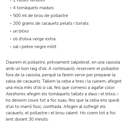
4 tomàquets madurs
500 ml de brou de pollastre
200 grams de cacauets pelats i torrats
un bitxo
oli d'oliva verge extra
sal i pebre negre mòlt
Daurem el pollastre, prèviament salpebrat, en una cassola
amb un bon raig d'oli. A continuació, reservem el pollastre
fora de la cassola, perquè la farem servir per preparar la
salsa de cacauets. Tallem la ceba a tires i la cuinem, afegint
una mica més d'oli si cal, fins que comenci a agafar color.
Aleshores afegim els tomàquets tallats a daus i el bitxo, i
ho deixem coure tot a foc suau, fins que la ceba ens quedi
d'un to marró fosc, confitada. Afegim al sofregit els
cacauets, el pollastre i el brou calent. Ho coem tot a foc
lent durant 30 minuts.