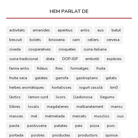
HEM PARLAT DE
activitats
amanides
aperitius
arròs
aus
batut
bescuit
bolets
brioixeria
carn
cellers
cervesa
civada
cooperatives
croquetes
cuina italiana
cuina tradicional
dieta
DOP-IGP
embotit
espècies
farina arròs
fideus
fires
formatges
fruita
fruita seca
galetes
garrofa
gastroplans
gelats
herbes aromàtiques
hortalisses
iogurt casolà
km0
làctics
lemon curd
licors
Lladonosa
llegums
llibres
locals
magdalenes
malbaratament
marisc
masses
mel
melmelada
mercats
musclos
ous
pasta
pastisseria
patates
peix
pizza
porc
portada
postres
productes
productors
quinoa