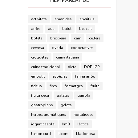
HEM PARLAT DE
activitats
amanides
aperitius
arròs
aus
batut
bescuit
bolets
brioixeria
carn
cellers
cervesa
civada
cooperatives
croquetes
cuina italiana
cuina tradicional
dieta
DOP-IGP
embotit
espècies
farina arròs
fideus
fires
formatges
fruita
fruita seca
galetes
garrofa
gastroplans
gelats
herbes aromàtiques
hortalisses
iogurt casolà
km0
làctics
lemon curd
licors
Lladonosa