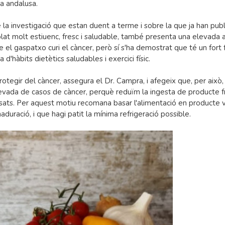
na andalusa.
la investigació que estan duent a terme i sobre la que ja han publ
lat molt estiuenc, fresc i saludable, també presenta una elevada a
 el gaspatxo curi el càncer, però sí s'ha demostrat que té un fort 
d'hàbits dietètics saludables i exercici físic.
rotegir del càncer, assegura el Dr. Campra, i afegeix que, per això,
evada de casos de càncer, perquè reduïm la ingesta de producte f
ats. Per aquest motiu recomana basar l'alimentació en producte 
duració, i que hagi patit la mínima refrigeració possible.