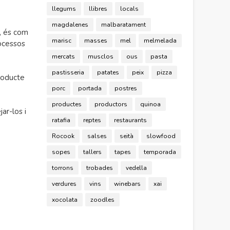
llegums
llibres
locals
magdalenes
malbaratament
s, és com
marisc
masses
mel
melmelada
rocessos
mercats
musclos
ous
pasta
pastisseria
patates
peix
pizza
producte
porc
portada
postres
productes
productors
quinoa
ar-los i
ratafia
reptes
restaurants
Rocook
salses
seità
slowfood
sopes
tallers
tapes
temporada
torrons
trobades
vedella
verdures
vins
winebars
xai
xocolata
zoodles