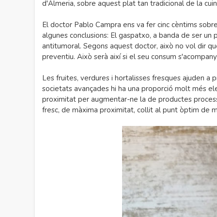
d'Almeria, sobre aquest plat tan tradicional de la cui
El doctor Pablo Campra ens va fer cinc cèntims sobre 
algunes conclusions: El gaspatxo, a banda de ser un p
antitumoral. Segons aquest doctor, això no vol dir que
preventiu. Això serà així si el seu consum s'acompanya 
Les fruites, verdures i hortalisses fresques ajuden a p
societats avançades hi ha una proporció molt més el
proximitat per augmentar-ne la de productes process
fresc, de màxima proximitat, collit al punt òptim de ma