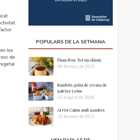
icat
ctivitat
factor
POPULARS DE LA SETMANA
 en les
resc de
Flam d'ou. Tot un clàssic
vegetal
06 de març de 2021
Sandvitx gelat de crema de
galetes Lotus
02 d’agost de 2026
Arròs Cajun amb gambes
10 de març de 2021