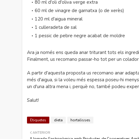
80 ml d'oli d'oliva verge extra
60 ml de vinagre de garnatxa (o de xerès)
120 ml d'aigua mineral
1 culleradeta de sal
1 pessic de pebre negre acabat de moldre
Ara ja només ens queda anar triturant tots els ingred
Finalment, us recomano passar-ho tot per un colador 
A partir d'aquesta proposta us recomano anar adaptan
més d'aigua, si la voleu més espessa poseu-hi menys 
un d'una altra mena i, perquè no, també podeu experi
Salut!
Etiquetes
dieta
hortalisses
ANTERIOR
II Jornada Gastronòmica amb Productes de Cooperatives Agrà