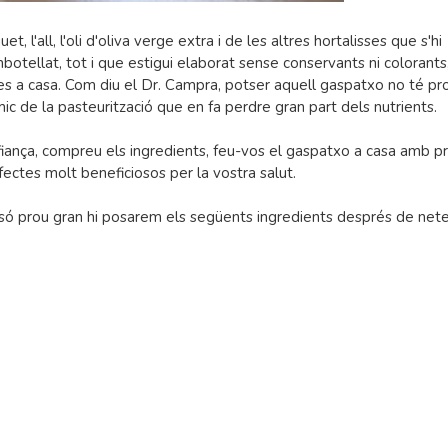
 l'all, l'oli d'oliva verge extra i de les altres hortalisses que s'hi
otellat, tot i que estigui elaborat sense conservants ni colorant
es a casa. Com diu el Dr. Campra, potser aquell gaspatxo no té p
mic de la pasteurització que en fa perdre gran part dels nutrients.
onfiança, compreu els ingredients, feu-vos el gaspatxo a casa amb 
fectes molt beneficiosos per la vostra salut.
assó prou gran hi posarem els següents ingredients després de netej