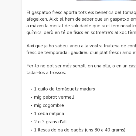
El gaspatxo fresc aporta tots els beneficis del tomàquet,
afegeixen. Això sí, hem de saber que un gaspatxo emb
a màxim la meitat de saludable que si el fem nosaltr
químics, però en té de físics en sotmetre's al xoc tèr
Així que ja ho sabeu, aneu a la vostra fruiteria de c
fresc de temporada i gaudireu d'un plat fresc i amb e
Fer-lo no pot ser més senzill, en una olla, o en un c
tallar-los a trossos:
1 quilo de tomàquets madurs
mig pebrot vermell
mig cogombre
1 ceba mitjana
2 o 3 grans d'all
1 llesca de pa de pagès (uns 30 a 40 grams)