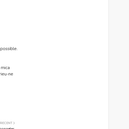
possible.
 mica
rieu-ne
 RECENT
 mongetes