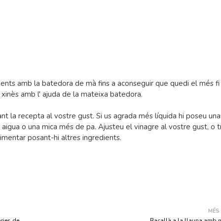
ients amb la batedora de mà fins a aconseguir que quedi el més fi 
xinès amb l' ajuda de la mateixa batedora.
t la recepta al vostre gust. Si us agrada més líquida hi poseu una
aigua o una mica més de pa. Ajusteu el vinagre al vostre gust, o t
mentar posant-hi altres ingredients.
MÉS
ries de
Bacallà a la llauna amb