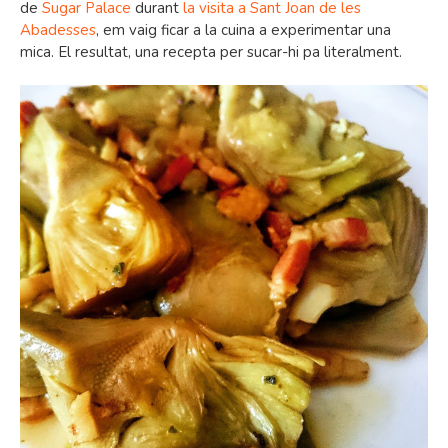
de
Sugar Palace
durant
la visita a Sant Joan de les
Abadesses
, em vaig ficar a la cuina a experimentar una
mica. El resultat, una recepta per sucar-hi pa literalment.