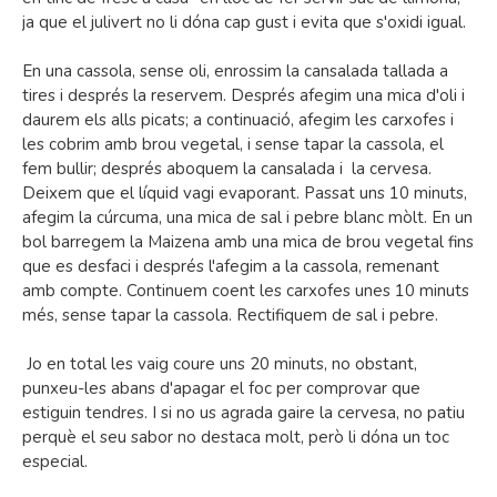
ja que el julivert no li dóna cap gust i evita que s'oxidi igual.
En una cassola, sense oli, enrossim la cansalada tallada a
tires i després la reservem. Després afegim una mica d'oli i
daurem els alls picats; a continuació, afegim les carxofes i
les cobrim amb brou vegetal, i sense tapar la cassola, el
fem bullir; després aboquem la cansalada i la cervesa.
Deixem que el líquid vagi evaporant. Passat uns 10 minuts,
afegim la cúrcuma, una mica de sal i pebre blanc mòlt. En un
bol barregem la Maizena amb una mica de brou vegetal fins
que es desfaci i després l'afegim a la cassola, remenant
amb compte. Continuem coent les carxofes unes 10 minuts
més, sense tapar la cassola. Rectifiquem de sal i pebre.
Jo en total les vaig coure uns 20 minuts, no obstant,
punxeu-les abans d'apagar el foc per comprovar que
estiguin tendres. I si no us agrada gaire la cervesa, no patiu
perquè el seu sabor no destaca molt, però li dóna un toc
especial.