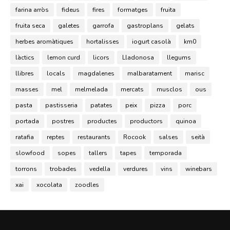
farina arròs
fideus
fires
formatges
fruita
fruita seca
galetes
garrofa
gastroplans
gelats
herbes aromàtiques
hortalisses
iogurt casolà
km0
làctics
lemon curd
licors
Lladonosa
llegums
llibres
locals
magdalenes
malbaratament
marisc
masses
mel
melmelada
mercats
musclos
ous
pasta
pastisseria
patates
peix
pizza
porc
portada
postres
productes
productors
quinoa
ratafia
reptes
restaurants
Rocook
salses
seità
slowfood
sopes
tallers
tapes
temporada
torrons
trobades
vedella
verdures
vins
winebars
xai
xocolata
zoodles