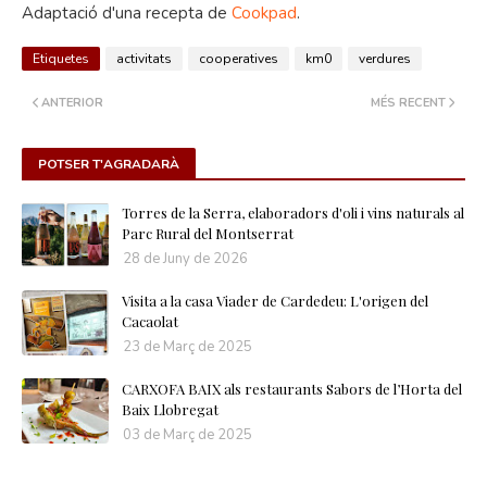
Adaptació d'una recepta de
Cookpad
.
Etiquetes
activitats
cooperatives
km0
verdures
ANTERIOR
MÉS RECENT
POTSER T'AGRADARÀ
Torres de la Serra, elaboradors d'oli i vins naturals al
Parc Rural del Montserrat
28 de Juny de 2026
Visita a la casa Viader de Cardedeu: L'origen del
Cacaolat
23 de Març de 2025
CARXOFA BAIX als restaurants Sabors de l’Horta del
Baix Llobregat
03 de Març de 2025