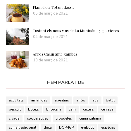
Flam d'ou. Tot un clàssic
06 de març de 2021
Tastant els nous vins de La Muntada - 5 quarteres
04 de març de 2021
Arròs Cajun amb gambes
10 de març de 2021
HEM PARLAT DE
activitats
amanides
aperitius
arròs
aus
batut
bescuit
bolets
brioixeria
carn
cellers
cervesa
civada
cooperatives
croquetes
cuina italiana
cuina tradicional
dieta
DOP-IGP
embotit
espècies