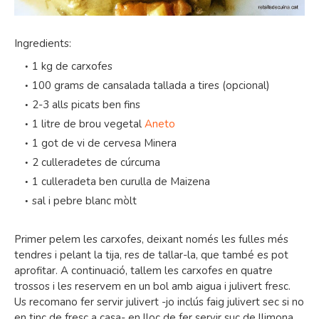
Ingredients:
1 kg de carxofes
100 grams de cansalada tallada a tires (opcional)
2-3 alls picats ben fins
1 litre de brou vegetal
Aneto
1 got de vi de cervesa Minera
2 culleradetes de cúrcuma
1 culleradeta ben curulla de Maizena
sal i pebre blanc mòlt
Primer pelem les carxofes, deixant només les fulles més
tendres i pelant la tija, res de tallar-la, que també es pot
aprofitar. A continuació, tallem les carxofes en quatre
trossos i les reservem en un bol amb aigua i julivert fresc.
Us recomano fer servir julivert -jo inclús faig julivert sec si no
en tinc de fresc a casa- en lloc de fer servir suc de llimona,