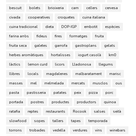
bescuit
bolets
brioixeria
carn
cellers
cervesa
civada
cooperatives
croquetes
cuina italiana
cuina tradicional
dieta
DOP-IGP
embotit
espècies
farina arròs
fideus
fires
formatges
fruita
fruita seca
galetes
garrofa
gastroplans
gelats
herbes aromàtiques
hortalisses
iogurt casolà
km0
làctics
lemon curd
licors
Lladonosa
llegums
llibres
locals
magdalenes
malbaratament
marisc
masses
mel
melmelada
mercats
musclos
ous
pasta
pastisseria
patates
peix
pizza
porc
portada
postres
productes
productors
quinoa
ratafia
reptes
restaurants
Rocook
salses
seità
slowfood
sopes
tallers
tapes
temporada
torrons
trobades
vedella
verdures
vins
winebars