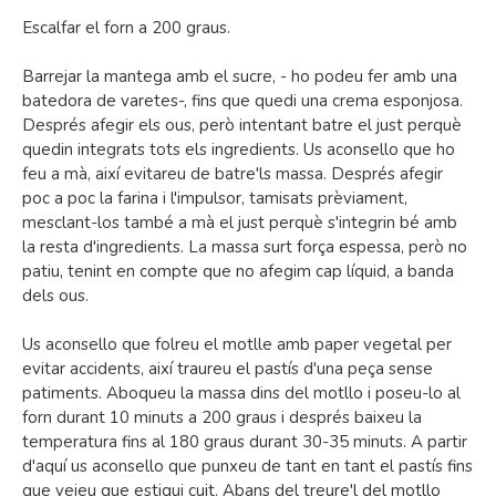
Escalfar el forn a 200 graus.
Barrejar la mantega amb el sucre, - ho podeu fer amb una
batedora de varetes-, fins que quedi una crema esponjosa.
Després afegir els ous, però intentant batre el just perquè
quedin integrats tots els ingredients. Us aconsello que ho
feu a mà, així evitareu de batre'ls massa. Després afegir
poc a poc la farina i l'impulsor, tamisats prèviament,
mesclant-los també a mà el just perquè s'integrin bé amb
la resta d'ingredients. La massa surt força espessa, però no
patiu, tenint en compte que no afegim cap líquid, a banda
dels ous.
Us aconsello que folreu el motlle amb paper vegetal per
evitar accidents, així traureu el pastís d'una peça sense
patiments. Aboqueu la massa dins del motllo i poseu-lo al
forn durant 10 minuts a 200 graus i després baixeu la
temperatura fins al 180 graus durant 30-35 minuts. A partir
d'aquí us aconsello que punxeu de tant en tant el pastís fins
que veieu que estigui cuit. Abans del treure'l del motllo