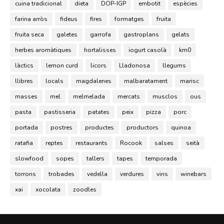
cuina tradicional
dieta
DOP-IGP
embotit
espècies
farina arròs
fideus
fires
formatges
fruita
fruita seca
galetes
garrofa
gastroplans
gelats
herbes aromàtiques
hortalisses
iogurt casolà
km0
làctics
lemon curd
licors
Lladonosa
llegums
llibres
locals
magdalenes
malbaratament
marisc
masses
mel
melmelada
mercats
musclos
ous
pasta
pastisseria
patates
peix
pizza
porc
portada
postres
productes
productors
quinoa
ratafia
reptes
restaurants
Rocook
salses
seità
slowfood
sopes
tallers
tapes
temporada
torrons
trobades
vedella
verdures
vins
winebars
xai
xocolata
zoodles