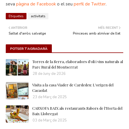
seva
pàgina de Facebook
o el seu
perfil de Twitter
.
Etiquetes
activitats
ANTERIOR
MÉS RECENT
Saltat d'arròs salvatge
Princeses amb almívar de llet
POTSER T'AGRADARÀ
Torres de la Serra, elaboradors d'oli i vins naturals al
Parc Rural del Montserrat
28 de Juny de 2026
Visita a la casa Viader de Cardedeu: L'origen del
Cacaolat
23 de Març de 2025
CARXOFA BAIX als restaurants Sabors de l’Horta del
Baix Llobregat
03 de Març de 2025