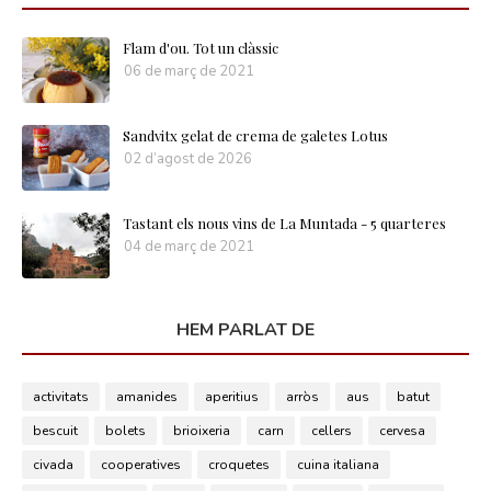
Flam d'ou. Tot un clàssic
06 de març de 2021
Sandvitx gelat de crema de galetes Lotus
02 d’agost de 2026
Tastant els nous vins de La Muntada - 5 quarteres
04 de març de 2021
HEM PARLAT DE
activitats
amanides
aperitius
arròs
aus
batut
bescuit
bolets
brioixeria
carn
cellers
cervesa
civada
cooperatives
croquetes
cuina italiana