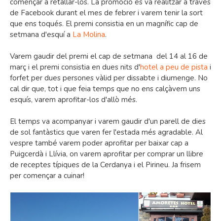
començar a retallar-los. La promoció es va realitzar a través
de Facebook durant el mes de febrer i varem tenir la sort
que ens toqués. El premi consistia en un magnífic cap de
setmana d'esquí a
La Molina
.
Varem gaudir del premi el cap de setmana del 14 al 16 de
març i el premi consistia en dues nits d'
hotel a peu de pista
i
forfet per dues persones vàlid per dissabte i diumenge. No
cal dir que, tot i que feia temps que no ens calçàvem uns
esquís, varem aprofitar-los d'allò més.
El temps va acompanyar i varem gaudir d'un parell de dies
de sol fantàstics que varen fer l'estada més agradable. Al
vespre també varem poder aprofitar per baixar cap a
Puigcerdà i Llívia, on varem aprofitar per comprar un llibre
de receptes típiques de la Cerdanya i el Pirineu. Ja frisem
per començar a cuinar!