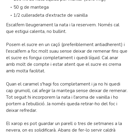
50 g de mantega
1/2 culleradeta d’extracte de vainilla
Escalfem lleugerament la nata i la reservem. Només cal
que estigui calenta, no bullint.
Posem el sucre en un caçó (preferiblement antiadherent) i
l'escalfem a foc molt suau sense deixar de remenar fins que
el sucre es fongui completament i quedi líquid. Cal anar
amb molt de compte i estar atent que el sucre es crema
amb molta facilitat.
Quan el caramel s'hagi fos completament i ja no hi quedi
cap grumoll, cal afegir la mantega sense deixar de remenar.
Tot seguit hi incorporem la nata i l'aroma de vainilla i ho
portem a l'ebullició. Ja només queda retirar-ho del foc i
deixar refredar.
El xarop es pot guardar un parell o tres de setmanes a la
nevera, on es solidificarà. Abans de fer-lo servir caldrà