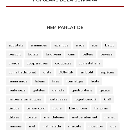
HEM PARLAT DE
activitats
amanides
aperitius
arròs
aus
batut
bescuit
bolets
brioixeria
carn
cellers
cervesa
civada
cooperatives
croquetes
cuina italiana
cuina tradicional
dieta
DOP-IGP
embotit
espècies
farina arròs
fideus
fires
formatges
fruita
fruita seca
galetes
garrofa
gastroplans
gelats
herbes aromàtiques
hortalisses
iogurt casolà
km0
làctics
lemon curd
licors
Lladonosa
llegums
llibres
locals
magdalenes
malbaratament
marisc
masses
mel
melmelada
mercats
musclos
ous