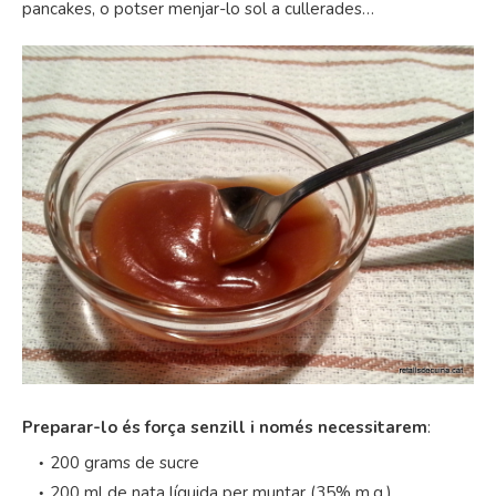
pancakes, o potser menjar-lo sol a cullerades…
Preparar-lo és força senzill i només necessitarem
:
200 grams de sucre
200 ml de nata líquida per muntar (35% m.g.)