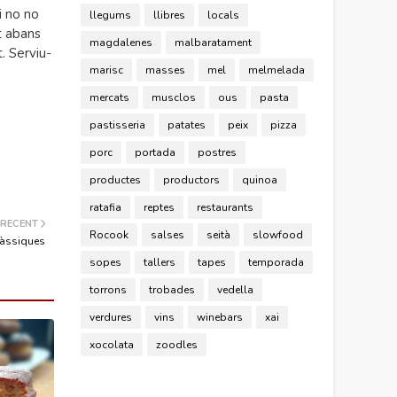
i no no
llegums
llibres
locals
t abans
magdalenes
malbaratament
. Serviu-
marisc
masses
mel
melmelada
mercats
musclos
ous
pasta
pastisseria
patates
peix
pizza
porc
portada
postres
productes
productors
quinoa
ratafia
reptes
restaurants
 RECENT
Rocook
salses
seità
slowfood
àssiques
sopes
tallers
tapes
temporada
torrons
trobades
vedella
verdures
vins
winebars
xai
xocolata
zoodles