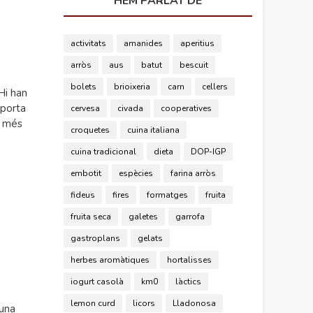
HEM PARLAT DE
activitats
amanides
aperitius
arròs
aus
batut
bescuit
bolets
brioixeria
carn
cellers
Hi han
 porta
cervesa
civada
cooperatives
i més
croquetes
cuina italiana
cuina tradicional
dieta
DOP-IGP
embotit
espècies
farina arròs
fideus
fires
formatges
fruita
fruita seca
galetes
garrofa
gastroplans
gelats
herbes aromàtiques
hortalisses
iogurt casolà
km0
làctics
lemon curd
licors
Lladonosa
 una