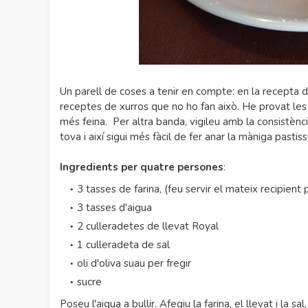
Un parell de coses a tenir en compte: en la recepta de
receptes de xurros que no ho fan això. He provat les 
més feina. Per altra banda, vigileu amb la consistènc
tova i així sigui més fàcil de fer anar la màniga pastiss
Ingredients per quatre persones
:
3 tasses de farina, (feu servir el mateix recipient p
3 tasses d'aigua
2 culleradetes de llevat Royal
1 culleradeta de sal
oli d'oliva suau per fregir
sucre
Poseu l'aigua a bullir. Afegiu la farina, el llevat i l