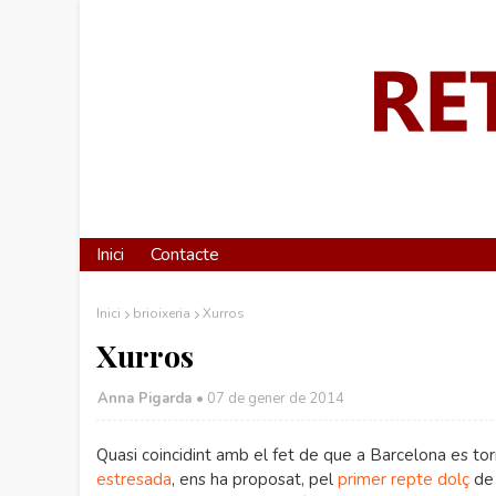
Inici
Contacte
Inici
brioixeria
Xurros
Xurros
Anna Pigarda •
07 de gener de 2014
Quasi coincidint amb el fet de que a Barcelona es tor
estresada
, ens ha proposat, pel
primer repte dolç
de 