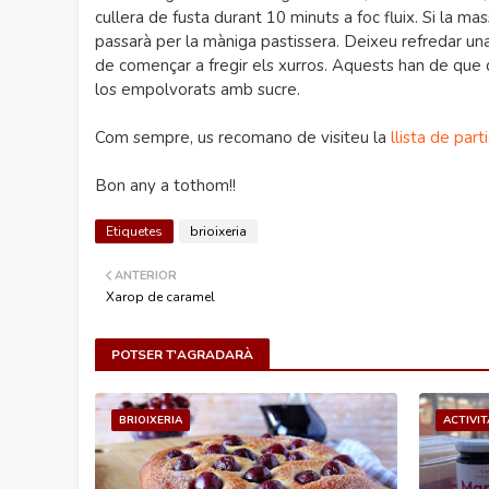
cullera de fusta durant 10 minuts a foc fluix. Si la m
passarà per la màniga pastissera. Deixeu refredar una
de començar a fregir els xurros. Aquests han de que q
los empolvorats amb sucre.
Com sempre, us recomano de visiteu la
llista de part
Bon any a tothom!!
Etiquetes
brioixeria
ANTERIOR
Xarop de caramel
POTSER T'AGRADARÀ
BRIOIXERIA
ACTIVIT