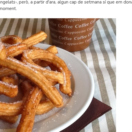
ongelats-, però, a partir d'ara, algun cap de setmana sí que em don
n moment.