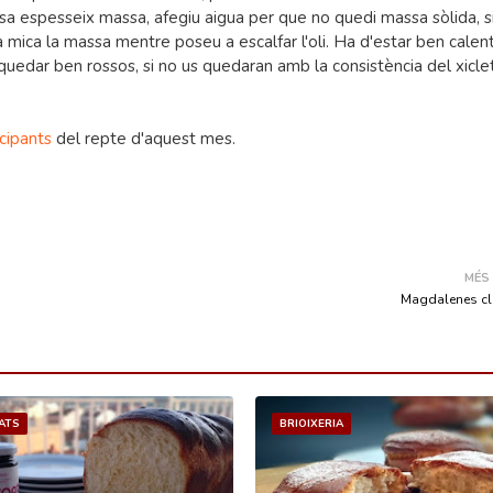
assa espesseix massa, afegiu aigua per que no quedi massa sòlida, s
 mica la massa mentre poseu a escalfar l'oli. Ha d'estar ben calen
uedar ben rossos, si no us quedaran amb la consistència del xiclet
icipants
del repte d'aquest mes.
MÉS
Magdalenes cl
ATS
BRIOIXERIA