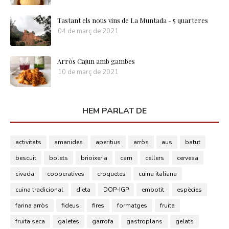
Tastant els nous vins de La Muntada - 5 quarteres
04 de març de 2021
Arròs Cajun amb gambes
10 de març de 2021
HEM PARLAT DE
activitats
amanides
aperitius
arròs
aus
batut
bescuit
bolets
brioixeria
carn
cellers
cervesa
civada
cooperatives
croquetes
cuina italiana
cuina tradicional
dieta
DOP-IGP
embotit
espècies
farina arròs
fideus
fires
formatges
fruita
fruita seca
galetes
garrofa
gastroplans
gelats