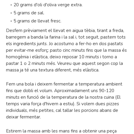
20 grams d'oli d'oliva verge extra.
5 grams de sal.
5 grams de llevat fresc.
Desfem prèviament el llevat en aigua tèbia, tirant a freda,
barregem a banda la farina i la sal i, tot seguit, pastem tots
els ingredients junts. Jo acostumo a fer-ho en dos pastats
per evitar-me esforç: pasto cinc minuts fins que la massa és
homogènia i elàstica, deixo reposar 10 minuts i torno a
pastar 1 o 2 minuts més. Veureu que aquest segon cop la
massa ja té una textura diferent, més elàstica.
Fem una bola i deixem fermentar a temperatura ambient
fins que dobli el volum. Aproximadament uns 90-120
minuts en funció de la temperatura de la nostra cuina (El
temps varia força d'hivern a estiu). Si volem dues pizzes
individuals, més petites, cal tallar les porcions abans de
deixar fermentar.
Estirem la massa amb les mans fins a obtenir una peça