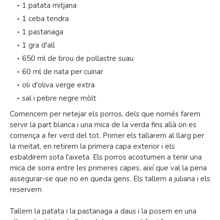
1 patata mitjana
1 ceba tendra
1 pastanaga
1 gra d'all
650 ml de brou de pollastre suau
60 ml de nata per cuinar
oli d'oliva verge extra
sal i pebre negre mòlt
Comencem per netejar els porros, dels que només farem
servir la part blanca i una mica de la verda fins allà on es
comença a fer verd del tot. Primer els tallarem al llarg per
la meitat, en retirem la primera capa exterior i els
esbaldirem sota l'aixeta. Els porros acostumen a tenir una
mica de sorra entre les primeres capes, així que val la pena
assegurar-se que no en queda gens. Els tallem a juliana i els
reservem
Tallem la patata i la pastanaga a daus i la posem en una