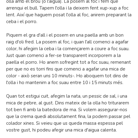
olla amb el brou (o l'aigua). La posem al foc i fem que
arrenqui el bull. Tapem l'olla i la deixem fent xup-xup a foc
lent. Així que haguem posat l'olla al foc, anirem preparant la
ceba i el porro.
Piquem el gra d'all i el posem en una paella amb un bon
raig d'oli fred. La posem al foc, i quan l'all comenci a agafar
color, hi afegim la ceba i la començarem a coure a foc suau.
Just quan comenci a fer-se transparent incorporem a la
paella el porro. Ho anem sofregint tot a foc suau, remenant
per que no es torri fins que comenci a agafar una mica de
color - això seran uns 10 minuts-. Ho aboquem tot dins de
l'olla i ho mantenim a foc suau entre 10 i 15 minuts més.
Quan tot estigui cuit, afegim la nata, un pessic de sal, i una
mica de pebre, al gust. Dins mateix de la olla ho triturarem
tot ben fi amb la batedora de ma. Si volem assegurar-nos
que la crema quedi absolutament fina, la podem passar pel
colador xines. Si veieu que us queda massa espessa pel
vostre gust, hi podeu afegir una mica d'aigua calenta.