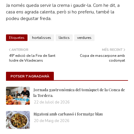
Ja només queda servir la crema i gaudir-la. Com he dit, a
casa ens agrada calenta, però si ho preferiu, també la
podeu degustar freda.
Etiquetes
hortalisses
làctics
verdures
ANTERIOR
MÉS RECENT
49ª edició de la Fira de Sant
Copa de mascarpone amb
Isidre de Viladecans
codonyat
POTSER T'AGRADARÀ
Jornada gastronòmica del tomàquet de la Conca de
la Tordera.
22 de Juliol de 2026
Rigatoni amb carbassó i formatge blau
20 de Maig de 2026