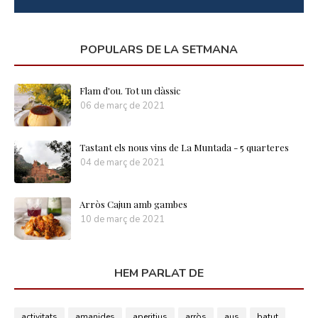
POPULARS DE LA SETMANA
Flam d'ou. Tot un clàssic
06 de març de 2021
Tastant els nous vins de La Muntada - 5 quarteres
04 de març de 2021
Arròs Cajun amb gambes
10 de març de 2021
HEM PARLAT DE
activitats
amanides
aperitius
arròs
aus
batut