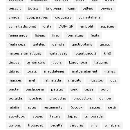
bescuit
bolets
brioixeria
carn
cellers
cervesa
civada
cooperatives
croquetes
cuina italiana
cuina tradicional
dieta
DOP-IGP
embotit
espècies
farina arròs
fideus
fires
formatges
fruita
fruita seca
galetes
garrofa
gastroplans
gelats
herbes aromàtiques
hortalisses
iogurt casolà
km0
làctics
lemon curd
licors
Lladonosa
llegums
llibres
locals
magdalenes
malbaratament
marisc
masses
mel
melmelada
mercats
musclos
ous
pasta
pastisseria
patates
peix
pizza
porc
portada
postres
productes
productors
quinoa
ratafia
reptes
restaurants
Rocook
salses
seità
slowfood
sopes
tallers
tapes
temporada
torrons
trobades
vedella
verdures
vins
winebars