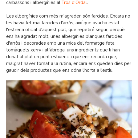
carbassons i albergínies al
Tros d'Ordal
.
Les albergínies com més m'agraden són farcides. Encara no
les havia fet mai farcides d'arròs, així que avui ha estat
l'estrena oficial d'aquest plat, que repetiré segur, perquè
ens ha agradat molt, unes albergínies blanques farcides
d'arròs i decorades amb una mica del formatge feta,
tomàquets xerry i alfàbrega, uns ingredients que li han
donat al plat un punt estiuenc, i que ens recorda que,
malgrat haver tornat a la rutina, encara ens queden dies per
gaudir dels productes que ens dóna l'horta a l'estiu.