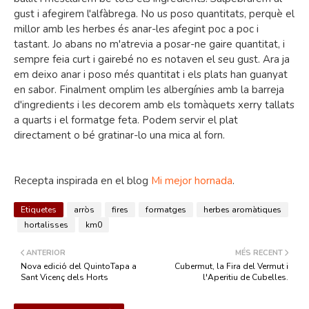
gust i afegirem l'alfàbrega. No us poso quantitats, perquè el
millor amb les herbes és anar-les afegint poc a poc i
tastant. Jo abans no m'atrevia a posar-ne gaire quantitat, i
sempre feia curt i gairebé no es notaven el seu gust. Ara ja
em deixo anar i poso més quantitat i els plats han guanyat
en sabor. Finalment omplim les albergínies amb la barreja
d'ingredients i les decorem amb els tomàquets xerry tallats
a quarts i el formatge feta. Podem servir el plat
directament o bé gratinar-lo una mica al forn.
Recepta inspirada en el blog
Mi mejor hornada
.
Etiquetes
arròs
fires
formatges
herbes aromàtiques
hortalisses
km0
ANTERIOR
MÉS RECENT
Nova edició del QuintoTapa a
Cubermut, la Fira del Vermut i
Sant Vicenç dels Horts
l'Aperitiu de Cubelles.