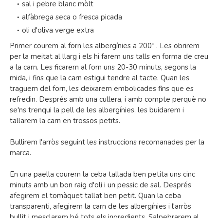
sal i pebre blanc mòlt
alfàbrega seca o fresca picada
oli d'oliva verge extra
Primer courem al forn les albergínies a 200º . Les obrirem
per la meitat al llarg i els hi farem uns talls en forma de creu
a la carn. Les ficarem al forn uns 20-30 minuts, segons la
mida, i fins que la carn estigui tendre al tacte. Quan les
traguem del forn, les deixarem embolicades fins que es
refredin. Després amb una cullera, i amb compte perquè no
se'ns trenqui la pell de les albergínies, les buidarem i
tallarem la carn en trossos petits.
Bullirem l'arròs seguint les instruccions recomanades per la
marca.
En una paella courem la ceba tallada ben petita uns cinc
minuts amb un bon raig d'oli i un pessic de sal. Després
afegirem el tomàquet tallat ben petit. Quan la ceba
transparenti, afegirem la carn de les albergínies i l'arròs
bullit i mesclarem bé tots els ingredients. Salpebrarem al