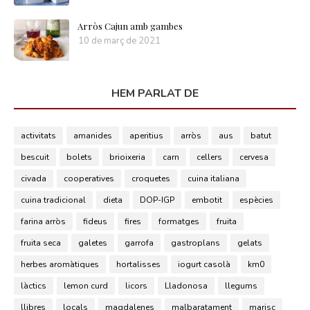
Arròs Cajun amb gambes
10 de març de 2021
HEM PARLAT DE
activitats
amanides
aperitius
arròs
aus
batut
bescuit
bolets
brioixeria
carn
cellers
cervesa
civada
cooperatives
croquetes
cuina italiana
cuina tradicional
dieta
DOP-IGP
embotit
espècies
farina arròs
fideus
fires
formatges
fruita
fruita seca
galetes
garrofa
gastroplans
gelats
herbes aromàtiques
hortalisses
iogurt casolà
km0
làctics
lemon curd
licors
Lladonosa
llegums
llibres
locals
magdalenes
malbaratament
marisc