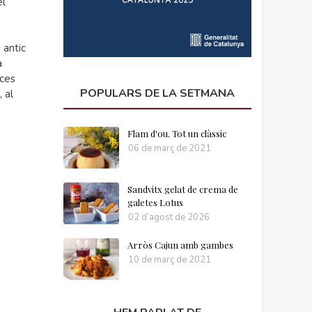
el
 antic
a
rces
POPULARS DE LA SETMANA
 al
Flam d'ou. Tot un clàssic
06 de març de 2021
Sandvitx gelat de crema de
galetes Lotus
02 d’agost de 2026
Arròs Cajun amb gambes
10 de març de 2021