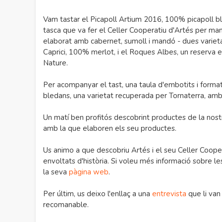
Vam tastar el Picapoll Artium 2016, 100% picapoll blan
tasca que va fer el Celler Cooperatiu d'Artés per man
elaborat amb cabernet, sumoll i mandó - dues varieta
Caprici, 100% merlot, i el Roques Albes, un reserva el
Nature.
Per acompanyar el tast, una taula d'embotits i format
bledans, una varietat recuperada per Tornaterra, amb 
Un matí ben profitós descobrint productes de la nostr
amb la que elaboren els seu productes.
Us animo a que descobriu Artés i el seu Celler Coopera
envoltats d'història. Si voleu més informació sobre le
la seva
pàgina web
.
Per últim, us deixo l'enllaç a una
entrevista
que li van
recomanable.