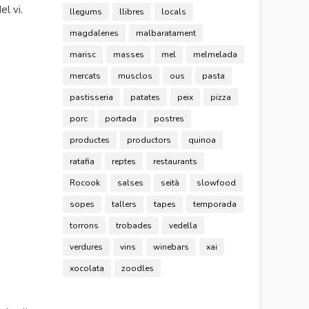
l vi.
llegums
llibres
locals
magdalenes
malbaratament
marisc
masses
mel
melmelada
mercats
musclos
ous
pasta
pastisseria
patates
peix
pizza
porc
portada
postres
productes
productors
quinoa
ratafia
reptes
restaurants
Rocook
salses
seità
slowfood
sopes
tallers
tapes
temporada
torrons
trobades
vedella
verdures
vins
winebars
xai
xocolata
zoodles