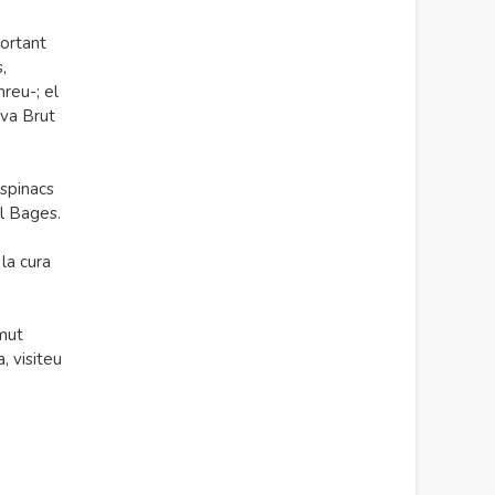
portant
,
reu-; el
ava Brut
espinacs
el Bages.
la cura
rmut
, visiteu