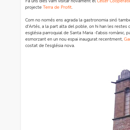
Fa uns dies vam visitar novament el
Celler Cooperati
projecte
Terra de Profit
.
Com no només ens agrada la gastronomia sinó també la 
d'Artés, a la part alta del poble, on hi han les restes 
església parroquial de Santa Maria -l'absis romànic, p
esmorzant en un nou espai inaugurat recentment,
Ga
costat de l'església nova.