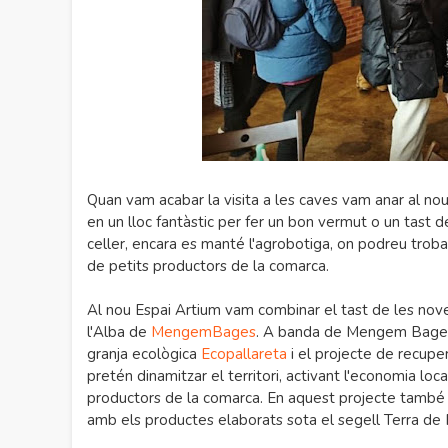
Quan vam acabar la visita a les caves vam anar al nou E
en un lloc fantàstic per fer un bon vermut o un tast d
celler, encara es manté l'agrobotiga, on podreu trobar
de petits productors de la comarca.
Al nou Espai Artium vam combinar el tast de les nove
l'Alba de
MengemBages
. A banda de Mengem Bages, 
granja ecològica
Ecopallareta
i el projecte de recuper
pretén dinamitzar el territori, activant l'economia loc
productors de la comarca. En aquest projecte també 
amb els productes elaborats sota el segell Terra de P