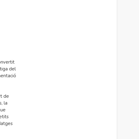
onvertit
tiga del
mentació
rt de
, la
que
etits
datges