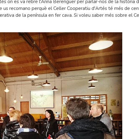
tés on es va rebre l'Anna Berenguer per parlar-nos de la història d
 que us recomano perquè el Celler Cooperatiu d'Artés té més de cen
operativa de la península en fer cava. Si voleu saber més sobre el Ce