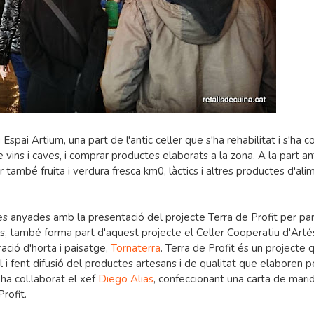
spai Artium, una part de l'antic celler que s'ha rehabilitat i s'ha c
e vins i caves, i comprar productes elaborats a la zona. A la part an
 també fruita i verdura fresca km0, làctics i altres productes d'ali
s anyades amb la presentació del projecte Terra de Profit per pa
també forma part d'aquest projecte el Celler Cooperatiu d'Artés
ació d'horta i paisatge,
Tornaterra
. Terra de Profit és un projecte 
al i fent difusió del productes artesans i de qualitat que elaboren p
ha col.laborat el xef
Diego Alias
, confeccionant una carta de mari
rofit.