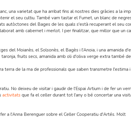
c, una varietat que ha arribat fins al nostres dies gràcies a la im
tenir el seu cultiu. També vam tastar el Fumet, un blanc de negres
ts autòctones del Bages de les quals s'està recuperant el seu con
aborat amb cabernet i merlot. I per finalitzar, que millor que un c
ges del Moianès, el Solsonès, el Bagès i l'Anoia, i una amanida d'
taronja, fruits secs, amanida amb oli d'oliva verge extra també d
a terra de la ma de professionals que saben transmetre l'estima i 
tiu. No deixeu de visitar i gaudir de l'Espai Artium i de fer un ve
s
activitats
que fa el celler durant tot l'any o bé concertar una visita
 fer a l'Anna Berenguer sobre el Celler Cooperatiu d'Artés. Molt