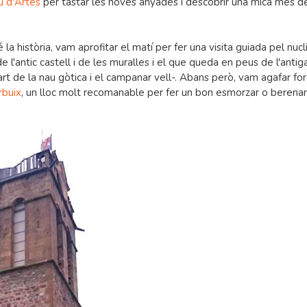
u d'Artés
per tastar les noves anyades i descobrir una mica més d
història, vam aprofitar el matí per fer una visita guiada pel nucli
de l'antic castell i de les muralles i el que queda en peus de l'antig
art de la nau gòtica i el campanar vell-. Abans però, vam agafar fo
rbuix
, un lloc molt recomanable per fer un bon esmorzar o berenar,