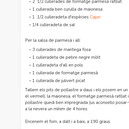
2 1/2 cullerades de formatge parmesà ratllat
1 cullerada ben curulla de maionesa
1 1/2 culleradeta d'espècies
Cajun
1/4 culleradeta de sal
Per la salsa de parmesà i all:
3 cullerades de mantega fosa
1 culleradeta de pebre negre mòlt
1 culleradeta d'all en pols
1 cullerada de formatge parmesà
1 cullerada de julivert picat
Tallem els pits de pollastre a daus i els posem en un bol
el vermell, la maionesa, el formatge parmesà ratllat i
pollastre quedi ben impregnada (us aconsello posar-v
a la nevera un mínim de 4 hores.
Encenem el forn, a dalt i a baix, a 190 graus.