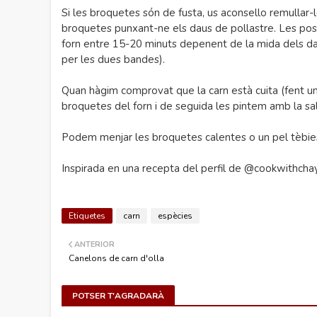
Si les broquetes són de fusta, us aconsello remullar-
broquetes punxant-ne els daus de pollastre. Les pos
forn entre 15-20 minuts depenent de la mida dels dau
per les dues bandes).
Quan hàgim comprovat que la carn està cuita (fent un
broquetes del forn i de seguida les pintem amb la sal
Podem menjar les broquetes calentes o un pel tèbie
Inspirada en una recepta del perfil de @cookwithchay
Etiquetes
carn
espècies
ANTERIOR
Canelons de carn d'olla
POTSER T'AGRADARÀ