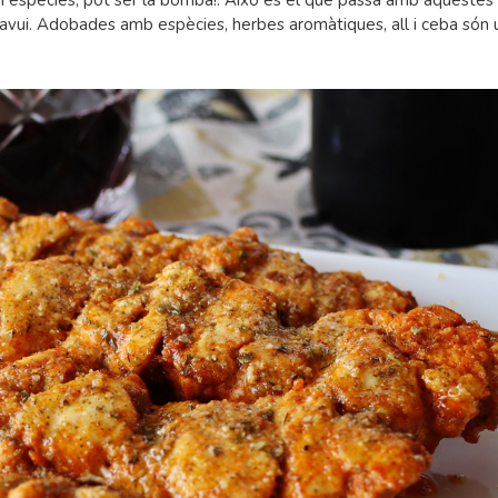
gim espècies, pot ser la bomba!. Això és el que passa amb aquestes
avui. Adobades amb espècies, herbes aromàtiques, all i ceba són 