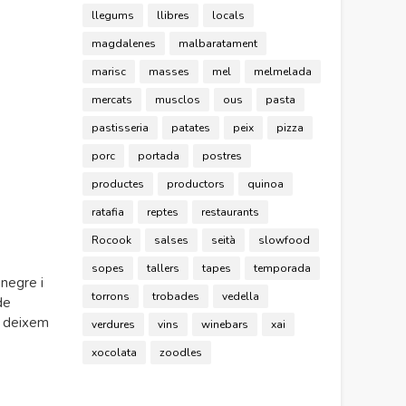
llegums
llibres
locals
magdalenes
malbaratament
marisc
masses
mel
melmelada
mercats
musclos
ous
pasta
pastisseria
patates
peix
pizza
porc
portada
postres
productes
productors
quinoa
ratafia
reptes
restaurants
Rocook
salses
seità
slowfood
sopes
tallers
tapes
temporada
 negre i
torrons
trobades
vedella
de
l deixem
verdures
vins
winebars
xai
xocolata
zoodles