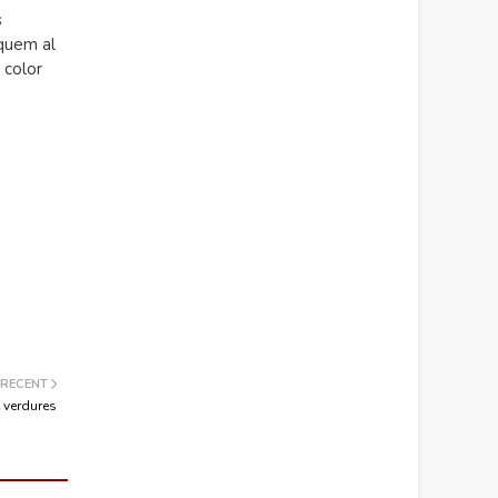
s
iquem al
 color
 RECENT
 verdures