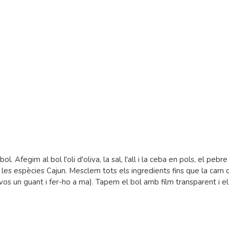
. Afegim al bol l'oli d'oliva, la sal, l'all i la ceba en pols, el pebre
 les espècies Cajun. Mesclem tots els ingredients fins que la carn 
os un guant i fer-ho a ma). Tapem el bol amb film transparent i e