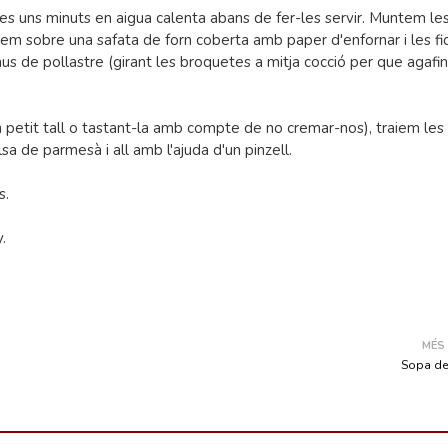
les uns minuts en aigua calenta abans de fer-les servir. Muntem le
em sobre una safata de forn coberta amb paper d'enfornar i les f
s de pollastre (girant les broquetes a mitja cocció per que agafin
 petit tall o tastant-la amb compte de no cremar-nos), traiem les
sa de parmesà i all amb l'ajuda d'un pinzell.
s.
.
MÉS
Sopa de