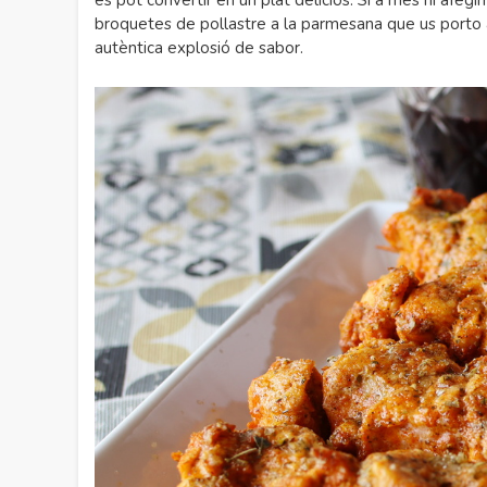
es pot convertir en un plat deliciós. Si a més hi afe
broquetes de pollastre a la parmesana que us porto 
autèntica explosió de sabor.