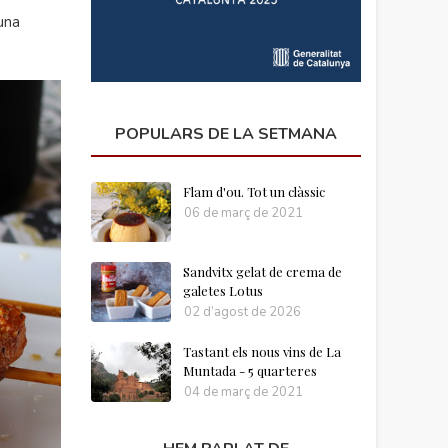
una
POPULARS DE LA SETMANA
Flam d'ou. Tot un clàssic
06 de març de 2021
Sandvitx gelat de crema de
galetes Lotus
02 d’agost de 2026
Tastant els nous vins de La
Muntada - 5 quarteres
04 de març de 2021