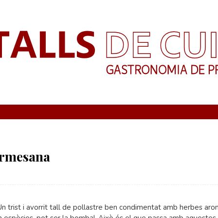
parmesana
Un trist i avorrit tall de pollastre ben condimentat amb herbes ar