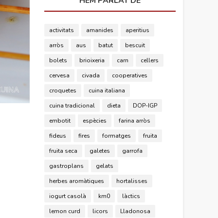
HEM PARLAT DE
activitats
amanides
aperitius
arròs
aus
batut
bescuit
bolets
brioixeria
carn
cellers
cervesa
civada
cooperatives
croquetes
cuina italiana
cuina tradicional
dieta
DOP-IGP
embotit
espècies
farina arròs
fideus
fires
formatges
fruita
fruita seca
galetes
garrofa
gastroplans
gelats
herbes aromàtiques
hortalisses
iogurt casolà
km0
làctics
lemon curd
licors
Lladonosa