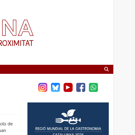
cils de
uan