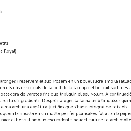
lor
etits
ra Royal)
taronges i reservem el suc. Posem en un bol el sucre amb la ratlla
en els olis essencials de la pell de la taronja i el bescuit surt més 
batedora de varetes fins que tripliquin el seu volum. A continuaci
a resta d'ingredients. Després afegim la farina amb l'impulsor quími
 a ma amb una espàtula, just fins que s'hagin integrat bé tots els
Aboquem la mescla en un motlle per fer plumcakes folrat amb pape
l punxar el bescuit amb un escuradents, aquest surti net o amb moll