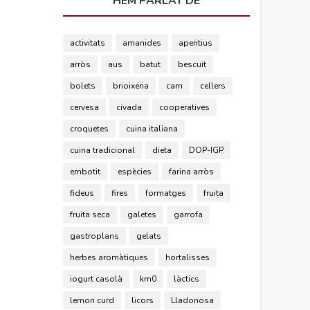
HEM PARLAT DE
activitats
amanides
aperitius
arròs
aus
batut
bescuit
bolets
brioixeria
carn
cellers
cervesa
civada
cooperatives
croquetes
cuina italiana
cuina tradicional
dieta
DOP-IGP
embotit
espècies
farina arròs
fideus
fires
formatges
fruita
fruita seca
galetes
garrofa
gastroplans
gelats
herbes aromàtiques
hortalisses
iogurt casolà
km0
làctics
lemon curd
licors
Lladonosa