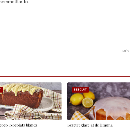
esemmotllar-lo.
MÉS
T
BESCUIT
coco i xocolata blanca
Bescuit glacejat de llimona