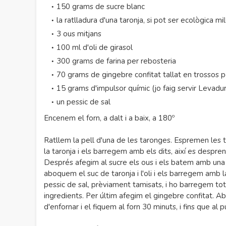
150 grams de sucre blanc
la ratlladura d'una taronja, si pot ser ecològica mil
3 ous mitjans
100 ml d'oli de girasol
300 grams de farina per rebosteria
70 grams de gingebre confitat tallat en trossos p
15 grams d'impulsor químic (jo faig servir Levadu
un pessic de sal
Encenem el forn, a dalt i a baix, a 180º
Ratllem la pell d'una de les taronges. Espremen les 
la taronja i els barregem amb els dits, així es despren
Després afegim al sucre els ous i els batem amb una 
aboquem el suc de taronja i l'oli i els barregem amb l
pessic de sal, prèviament tamisats, i ho barregem tot
ingredients. Per últim afegim el gingebre confitat. 
d'enfornar i el fiquem al forn 30 minuts, i fins que a