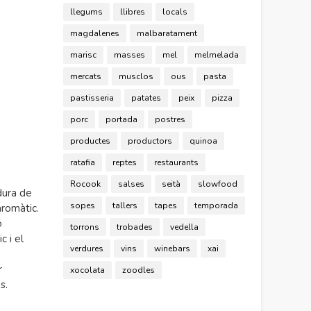
llegums
llibres
locals
magdalenes
malbaratament
marisc
masses
mel
melmelada
mercats
musclos
ous
pasta
pastisseria
patates
peix
pizza
porc
portada
postres
productes
productors
quinoa
ratafia
reptes
restaurants
Rocook
salses
seità
slowfood
dura de
sopes
tallers
tapes
temporada
aromàtic.
ó
torrons
trobades
vedella
c i el
verdures
vins
winebars
xai
r
xocolata
zoodles
es.