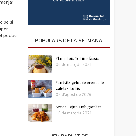
 menjar
o se si
úper
 el podeu
POPULARS DE LA SETMANA
Flam d'ou. Tot un clàssic
06 de març de 2021
Sandvitx gelat de crema de
galetes Lotus
02 d’agost de 2026
Arròs Cajun amb gambes
10 de març de 2021