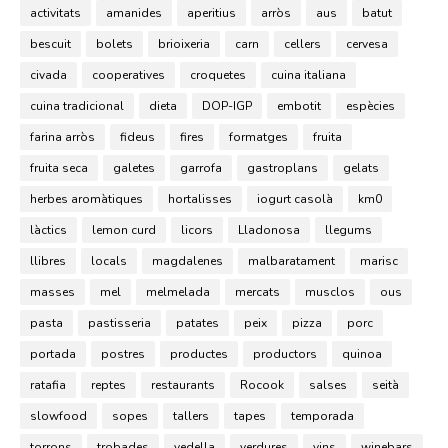
activitats
amanides
aperitius
arròs
aus
batut
bescuit
bolets
brioixeria
carn
cellers
cervesa
civada
cooperatives
croquetes
cuina italiana
cuina tradicional
dieta
DOP-IGP
embotit
espècies
farina arròs
fideus
fires
formatges
fruita
fruita seca
galetes
garrofa
gastroplans
gelats
herbes aromàtiques
hortalisses
iogurt casolà
km0
làctics
lemon curd
licors
Lladonosa
llegums
llibres
locals
magdalenes
malbaratament
marisc
masses
mel
melmelada
mercats
musclos
ous
pasta
pastisseria
patates
peix
pizza
porc
portada
postres
productes
productors
quinoa
ratafia
reptes
restaurants
Rocook
salses
seità
slowfood
sopes
tallers
tapes
temporada
torrons
trobades
vedella
verdures
vins
winebars