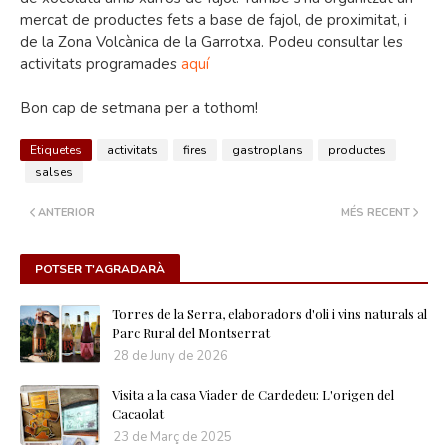
mercat de productes fets a base de fajol, de proximitat, i
de la Zona Volcànica de la Garrotxa. Podeu consultar les
activitats programades
aquí
Bon cap de setmana per a tothom!
Etiquetes
activitats
fires
gastroplans
productes
salses
ANTERIOR
MÉS RECENT
POTSER T'AGRADARÀ
Torres de la Serra, elaboradors d'oli i vins naturals al
Parc Rural del Montserrat
28 de Juny de 2026
Visita a la casa Viader de Cardedeu: L'origen del
Cacaolat
23 de Març de 2025