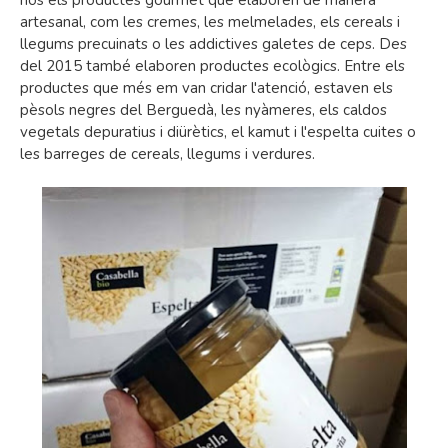
nos els productes gourmet que elaboren de manera
artesanal, com les cremes, les melmelades, els cereals i
llegums precuinats o les addictives galetes de ceps. Des
del 2015 també elaboren productes ecològics. Entre els
productes que més em van cridar l'atenció, estaven els
pèsols negres del Berguedà, les nyàmeres, els caldos
vegetals depuratius i diürètics, el kamut i l'espelta cuites o
les barreges de cereals, llegums i verdures.