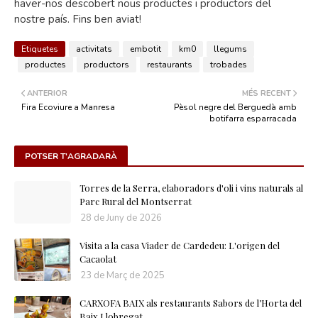
haver-nos descobert nous productes i productors del
nostre país. Fins ben aviat!
Etiquetes
activitats
embotit
km0
llegums
productes
productors
restaurants
trobades
ANTERIOR
MÉS RECENT
Fira Ecoviure a Manresa
Pèsol negre del Berguedà amb
botifarra esparracada
POTSER T'AGRADARÀ
Torres de la Serra, elaboradors d'oli i vins naturals al
Parc Rural del Montserrat
28 de Juny de 2026
Visita a la casa Viader de Cardedeu: L'origen del
Cacaolat
23 de Març de 2025
CARXOFA BAIX als restaurants Sabors de l’Horta del
Baix Llobregat