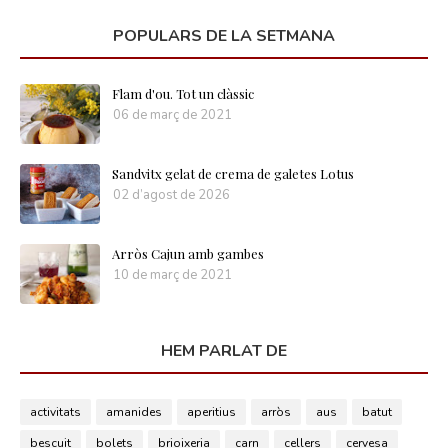
POPULARS DE LA SETMANA
Flam d'ou. Tot un clàssic
06 de març de 2021
Sandvitx gelat de crema de galetes Lotus
02 d’agost de 2026
Arròs Cajun amb gambes
10 de març de 2021
HEM PARLAT DE
activitats
amanides
aperitius
arròs
aus
batut
bescuit
bolets
brioixeria
carn
cellers
cervesa