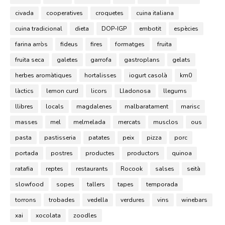
civada
cooperatives
croquetes
cuina italiana
cuina tradicional
dieta
DOP-IGP
embotit
espècies
farina arròs
fideus
fires
formatges
fruita
fruita seca
galetes
garrofa
gastroplans
gelats
herbes aromàtiques
hortalisses
iogurt casolà
km0
làctics
lemon curd
licors
Lladonosa
llegums
llibres
locals
magdalenes
malbaratament
marisc
masses
mel
melmelada
mercats
musclos
ous
pasta
pastisseria
patates
peix
pizza
porc
portada
postres
productes
productors
quinoa
ratafia
reptes
restaurants
Rocook
salses
seità
slowfood
sopes
tallers
tapes
temporada
torrons
trobades
vedella
verdures
vins
winebars
xai
xocolata
zoodles