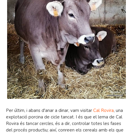
Per últim, i abans d'anar a dinar, vam visitar
Cal Rovira
, una
explotació porcina de cicle tancat. I és que el lema de Cal
Rovira és
tancar cercles
, és a dir, controlar totes les fases
del procés productiu; així, conreen els cereals amb els que