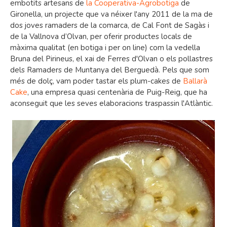
embotits artesans de
la Cooperativa-Agrobotiga
de
Gironella, un projecte que va néixer l'any 2011 de la ma de
dos joves ramaders de la comarca, de Cal Font de Sagàs i
de la Vallnova d’Olvan, per oferir productes locals de
màxima qualitat (en botiga i per on line) com la vedella
Bruna del Pirineus, el xai de Ferres d'Olvan o els pollastres
dels Ramaders de Muntanya del Berguedà. Pels que som
més de dolç, vam poder tastar els plum-cakes de
Ballarà
Cake
, una empresa quasi centenària de Puig-Reig, que ha
aconseguit que les seves elaboracions traspassin l'Atlàntic.