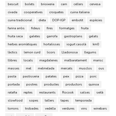
bescuit
bolets
brioixeria
carn
cellers
cervesa
civada
cooperatives
croquetes
cuina italiana
cuina tradicional
dieta
DOP-IGP
embotit
espècies
farina arròs
fideus
fires
formatges
fruita
fruita seca
galetes
garrofa
gastroplans
gelats
herbes aromàtiques
hortalisses
iogurt casolà
km0
làctics
lemon curd
licors
Lladonosa
llegums
llibres
locals
magdalenes
malbaratament
marisc
masses
mel
melmelada
mercats
musclos
ous
pasta
pastisseria
patates
peix
pizza
porc
portada
postres
productes
productors
quinoa
ratafia
reptes
restaurants
Rocook
salses
seità
slowfood
sopes
tallers
tapes
temporada
torrons
trobades
vedella
verdures
vins
winebars