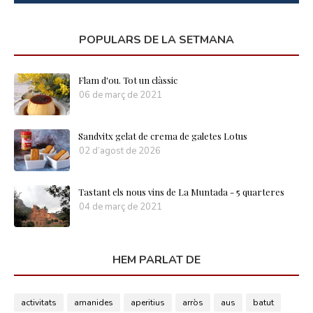
POPULARS DE LA SETMANA
Flam d'ou. Tot un clàssic
06 de març de 2021
Sandvitx gelat de crema de galetes Lotus
02 d’agost de 2026
Tastant els nous vins de La Muntada - 5 quarteres
04 de març de 2021
HEM PARLAT DE
activitats
amanides
aperitius
arròs
aus
batut