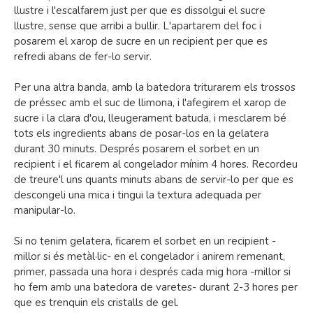
llustre i l'escalfarem just per que es dissolgui el sucre
llustre, sense que arribi a bullir. L'apartarem del foc i
posarem el xarop de sucre en un recipient per que es
refredi abans de fer-lo servir.
Per una altra banda, amb la batedora triturarem els trossos
de préssec amb el suc de llimona, i l'afegirem el xarop de
sucre i la clara d'ou, lleugerament batuda, i mesclarem bé
tots els ingredients abans de posar-los en la gelatera
durant 30 minuts. Després posarem el sorbet en un
recipient i el ficarem al congelador mínim 4 hores. Recordeu
de treure'l uns quants minuts abans de servir-lo per que es
descongeli una mica i tingui la textura adequada per
manipular-lo.
Si no tenim gelatera, ficarem el sorbet en un recipient -
millor si és metàl·lic- en el congelador i anirem remenant,
primer, passada una hora i després cada mig hora -millor si
ho fem amb una batedora de varetes- durant 2-3 hores per
que es trenquin els cristalls de gel.