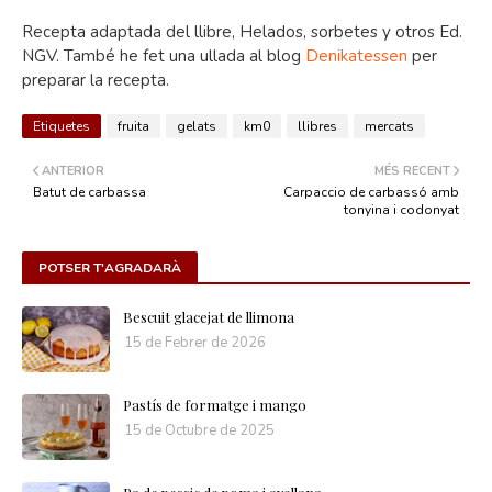
Recepta adaptada del llibre, Helados, sorbetes y otros Ed.
NGV. També he fet una ullada al blog
Denikatessen
per
preparar la recepta.
Etiquetes
fruita
gelats
km0
llibres
mercats
ANTERIOR
MÉS RECENT
Batut de carbassa
Carpaccio de carbassó amb
tonyina i codonyat
POTSER T'AGRADARÀ
Bescuit glacejat de llimona
15 de Febrer de 2026
Pastís de formatge i mango
15 de Octubre de 2025