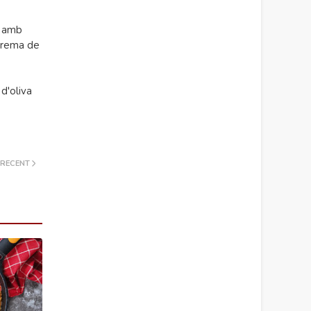
a amb
 crema de
d'oliva
 RECENT