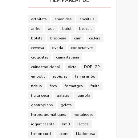
HEM PARLAT DE
activitats
amanides
aperitius
arròs
aus
batut
bescuit
bolets
brioixeria
carn
cellers
cervesa
civada
cooperatives
croquetes
cuina italiana
cuina tradicional
dieta
DOP-IGP
embotit
espècies
farina arròs
fideus
fires
formatges
fruita
fruita seca
galetes
garrofa
gastroplans
gelats
herbes aromàtiques
hortalisses
iogurt casolà
km0
làctics
lemon curd
licors
Lladonosa