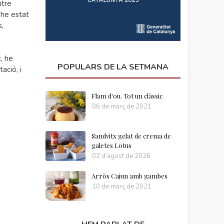
ntre
 he estat
s,
, he
POPULARS DE LA SETMANA
ació, i
Flam d'ou. Tot un clàssic
06 de març de 2021
Sandvitx gelat de crema de
galetes Lotus
02 d’agost de 2026
Arròs Cajun amb gambes
10 de març de 2021