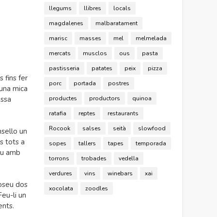
llegums
llibres
locals
magdalenes
malbaratament
marisc
masses
mel
melmelada
mercats
musclos
ous
pasta
pastisseria
patates
peix
pizza
 fins fer
porc
portada
postres
 una mica
productes
productors
quinoa
assa
ratafia
reptes
restaurants
Rocook
salses
seità
slowfood
nsello un
s tots a
sopes
tallers
tapes
temporada
ueu amb
torrons
trobades
vedella
verdures
vins
winebars
xai
poseu dos
xocolata
zoodles
Feu-li un
ents.