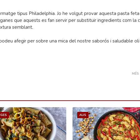
ormatge tipus Philadelphia. Jo he volgut provar aquesta pasta fet
eganes que aquests es fan servir per substituir ingredients com la
xtura semblant.
 podeu afegir per sobre una mica del nostre saborós i saludable oli 
MÉS
TGES
AUS