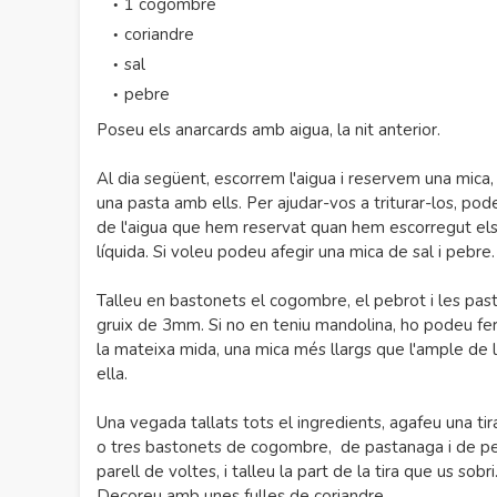
1 cogombre
coriandre
sal
pebre
Poseu els anarcards amb aigua, la nit anterior.
Al dia següent, escorrem l'aigua i reservem una mica,
una pasta amb ells. Per ajudar-vos a triturar-los, pode
de l'aigua que hem reservat quan hem escorregut els 
líquida. Si voleu podeu afegir una mica de sal i pebre.
Talleu en bastonets el cogombre, el pebrot i les past
gruix de 3mm. Si no en teniu mandolina, ho podeu fer
la mateixa mida, una mica més llargs que l'ample de
ella.
Una vegada tallats tots el ingredients, agafeu una t
o tres bastonets de cogombre, de pastanaga i de pebro
parell de voltes, i talleu la part de la tira que us so
Decoreu amb unes fulles de coriandre.