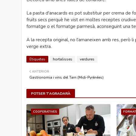
La pasta d'anacards es pot substituir per crema de f
fruits secs perquè he vist en moltes receptes crudiv
formatge o el formatge parmesà, aconseguint una te
A la recepta original, no l'amaneixen amb res, però li
verge extra.
Etiquetes
hortalisses
verdures
ANTERIOR
Gastronomia i vins del Tarn (Midi-Pyrénées)
POTSER T'AGRADARÀ
COOPERATIVES
FORMA