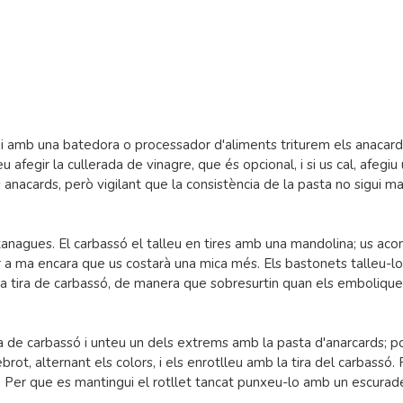
 i amb una batedora o processador d'aliments triturem els anacards
u afegir la cullerada de vinagre, que és opcional, i si us cal, afegiu
anacards, però vigilant que la consistència de la pasta no sigui m
anagues. El carbassó el talleu en tires amb una mandolina; us aco
 a ma encara que us costarà una mica més. Els bastonets talleu-lo
 la tira de carbassó, de manera que sobresurtin quan els emboliq
ira de carbassó i unteu un dels extrems amb la pasta d'anarcards; 
t, alternant els colors, i els enrotlleu amb la tira del carbassó. 
bri. Per que es mantingui el rotllet tancat punxeu-lo amb un escurad