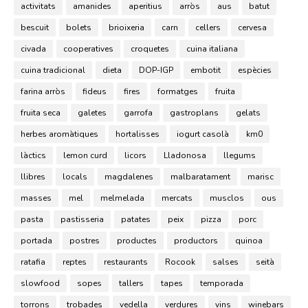
activitats
amanides
aperitius
arròs
aus
batut
bescuit
bolets
brioixeria
carn
cellers
cervesa
civada
cooperatives
croquetes
cuina italiana
cuina tradicional
dieta
DOP-IGP
embotit
espècies
farina arròs
fideus
fires
formatges
fruita
fruita seca
galetes
garrofa
gastroplans
gelats
herbes aromàtiques
hortalisses
iogurt casolà
km0
làctics
lemon curd
licors
Lladonosa
llegums
llibres
locals
magdalenes
malbaratament
marisc
masses
mel
melmelada
mercats
musclos
ous
pasta
pastisseria
patates
peix
pizza
porc
portada
postres
productes
productors
quinoa
ratafia
reptes
restaurants
Rocook
salses
seità
slowfood
sopes
tallers
tapes
temporada
torrons
trobades
vedella
verdures
vins
winebars