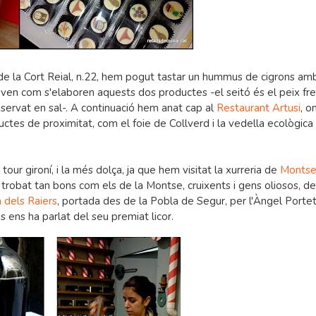
r de la Cort Reial, n.22, hem pogut tastar un hummus de cigrons am
en com s'elaboren aquests dos productes -el seitó és el peix fre
nservat en sal-. A continuació hem anat cap al
Restaurant Artusi
, o
uctes de proximitat, com el foie de Collverd i la vedella ecològica
e tour gironí, i la més dolça, ja que hem visitat la xurreria de
Monts
trobat tan bons com els de la Montse, cruixents i gens oliosos, del
a dels Raiers
, portada des de la Pobla de Segur, per l'Àngel Portet, 
s ens ha parlat del seu premiat licor.