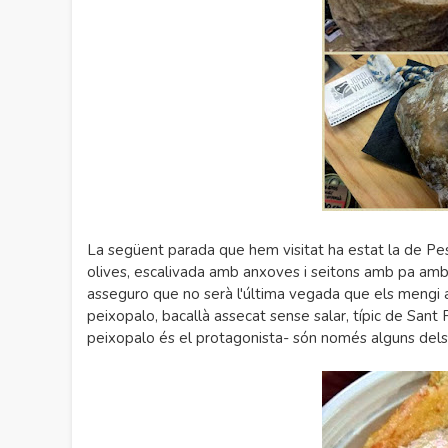
La següent parada que hem visitat ha estat la de Pes
olives, escalivada amb anxoves i seitons amb pa am
asseguro que no serà l'última vegada que els mengi aix
peixopalo, bacallà assecat sense salar, típic de San
peixopalo és el protagonista- són només alguns dels