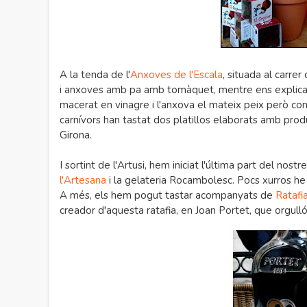
A la tenda de l'
Anxoves de l'Escala
, situada al carre
i anxoves amb pa amb tomàquet, mentre ens explicav
macerat en vinagre i l'anxova el mateix peix però co
carnívors han tastat dos platillos elaborats amb prod
Girona.
I sortint de l'Artusi, hem iniciat l'última part del nostr
l'Artesana
i la gelateria Rocambolesc. Pocs xurros he 
A més, els hem pogut tastar acompanyats de
Ratafi
creador d'aquesta ratafia, en Joan Portet, que orgulló