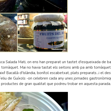
ca Salada Mati, on ens han preparat un tastet d'esqueixada de ba
b tomàquet. Mai no havia tastat els seitons amb pa amb tomàquet
í! Bacallà d'Islàndia, bonítol escabetxat, plats preparats...i el d
t Feliu de Guíxols -on celebren cada any unes jornades gastronòmiq
 productes de gran qualitat que podreu trobar en aquesta parada.