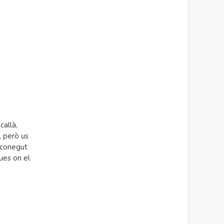
callà,
, però us
esconegut
ues on el