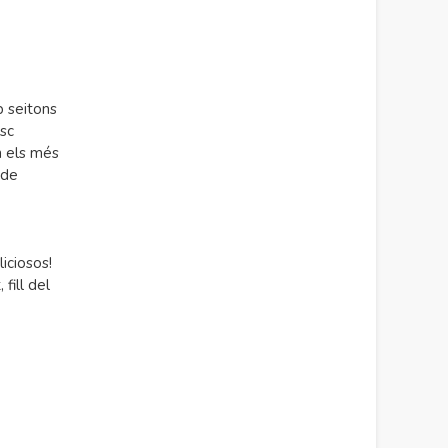
b seitons
sc
n els més
 de
e
iciosos!
fill del