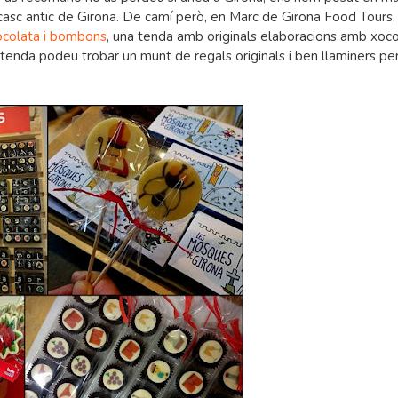
 casc antic de Girona. De camí però, en Marc de Girona Food Tours
colata i bombons
, una tenda amb originals elaboracions amb xoc
enda podeu trobar un munt de regals originals i ben llaminers pe