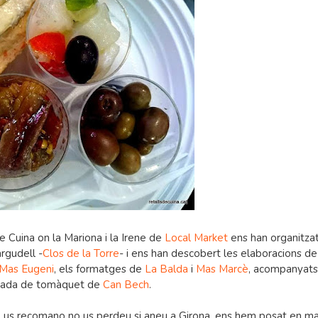
e Cuina on la Mariona i la Irene de
Local Market
ens han organitzat
argudell -
Clos de la Torre
- i ens han descobert les elaboracions de
 Mas Eugeni
, els formatges de
La Balda
i
Mas Marcè
, acompanyat
lada de tomàquet de
Can Bech
.
ue us recomano no us perdeu si aneu a Girona, ens hem posat en m