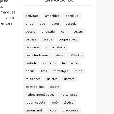
HEM PARLAT DE
ja ha
es
Comarques
activitats
amanides
aperitius
nitzar a
e encara
arròs
aus
batut
bescuit
bolets
brioixeria
carn
cellers
cervesa
civada
cooperatives
croquetes
cuina italiana
cuina tradicional
dieta
DOP-IGP
embotit
espècies
farina arròs
fideus
fires
formatges
fruita
fruita seca
galetes
garrofa
gastroplans
gelats
herbes aromàtiques
hortalisses
iogurt casolà
km0
làctics
lemon curd
licors
Lladonosa