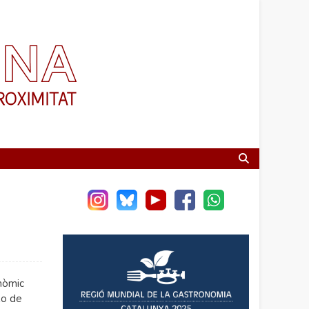
nòmic
xo de