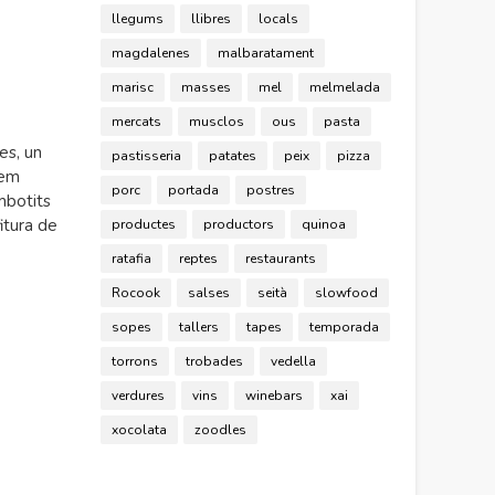
llegums
llibres
locals
magdalenes
malbaratament
marisc
masses
mel
melmelada
mercats
musclos
ous
pasta
es, un
pastisseria
patates
peix
pizza
Hem
porc
portada
postres
mbotits
itura de
productes
productors
quinoa
ratafia
reptes
restaurants
Rocook
salses
seità
slowfood
sopes
tallers
tapes
temporada
torrons
trobades
vedella
verdures
vins
winebars
xai
xocolata
zoodles