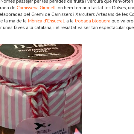
. Només passejar per les parades de fruita i verdura que l'envolten 
parada de
Carnisseria Gironell
, on hem tornar a tastat les Dulses, un
, elaborades pel Gremi de Carnissers i Xarcuters Artesans de les 
de la ma de la
Mònica d'Ensucrat
, a la
trobada bloguera
que va orga
ar unes faves a la catalana, i el resultat va ser tan espectacular qu