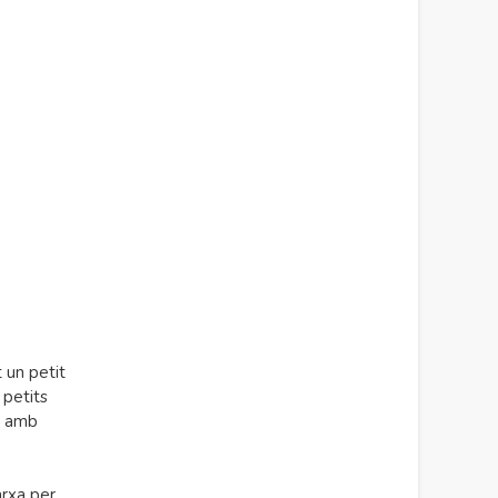
 un petit
 petits
s amb
arxa per