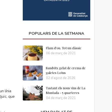
POPULARS DE LA SETMANA
Flam d'ou. Tot un clàssic
06 de març de 2021
Sandvitx gelat de crema de
galetes Lotus
02 d’agost de 2026
Tastant els nous vins de La
n línia
Muntada - 5 quarteres
juïc, que
04 de març de 2021