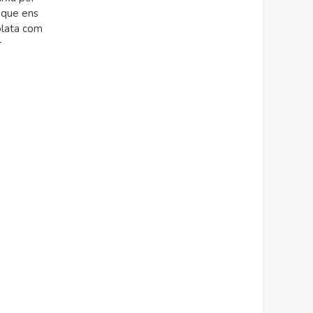
, que ens
olata com
r