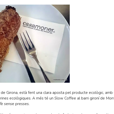
 de Girona, està fent una clara aposta pel producte ecològic, amb u
ines ecològiques. A més té un Slow Coffee al barri gironí de Mont
afè sense presses.